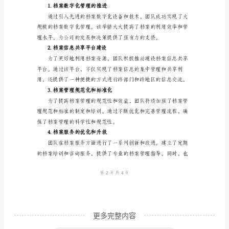
范
3.档案保管和归档
文
____
年
公
司
关法律问题提供了有力的支持。
档
4.档案查询和利用
案
工
作
总
结
更多完整内容
一、