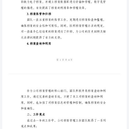
范
文
的发展和管理提供了有力的支持。
2024
1.档案收集与整理
年
公
司
档
案
2.档案数字化管理
工
作
总
结