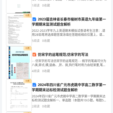
年
大群众身体健康和饮食安全，我乡按照文件要求，对我
1
阅读
0
收藏
的
乡“五一”期间食品安全进行全面检查，现有关情况汇报如
工
付费
2023届吉林省长春市榆树市英语九年级第一
学期期末监测试题含解析
作，
2022-2023学年九上英语期末模拟试卷请考生注意：.请
公
用2B铅笔将选择题答案涂填在答题纸相应位置上，请用
0.5毫米及以上黑色字迹的钢笔或签字笔将主观题的答 案
5
阅读
0
收藏
司
写在答题纸相应的答题区内。写在试题卷、
付费
档
仿宋字的运笔规范;仿宋字的写法
案
- - 仿宋字的写法彷宋宇的运笔规范 - - 假字的笔画可分为
八类,即点,横,竖曲、,折、挑,钩行笔时用力血轻渐重,笔出
细
工
4
阅读
0
收藏
作
付费
2024年四川省广元市虎跳中学高二数学第一
团
学期期末达标检测试题含解析
队
2024年四川省广元市虎跳中学高二数学第一学期期末达
标检测试题含解析一、单选题（本题共10小题，每题5
分，共50分）1、已知动圆过定点，并且与定圆外切，则
认
2
阅读
0
收藏
动圆的圆心的轨迹是（ ）A.抛物线 B.