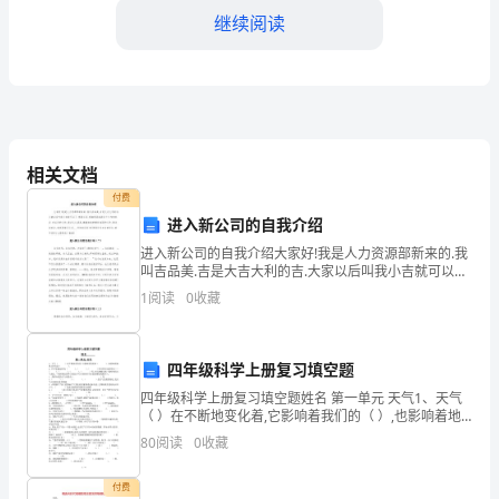
工
继续阅读
作
回
顾
相关文档
____
付费
年
进入新公司的自我介绍
和准确性。
是
进入新公司的自我介绍大家好!我是人力资源部新来的.我
叫吉品美.吉是大吉大利的吉.大家以后叫我小吉就可以了.
二、工作亮点
感恩公司,感谢领导给我这个工作的机会.在以后的工作,我
我
1
阅读
0
收藏
会认认真真,踏踏实实的做好本职的工作.借
公
亮点和成果：
司
四年级科学上册复习填空题
四年级科学上册复习填空题姓名 第一单元 天气1、天气
档
1.档案数字化管理的推进
（ ）在不断地变化着,它影响着我们的（ ）,也影响着地
球上所有的（ ）。2、科学家通过研究（
80
阅读
0
收藏
案
工
付费