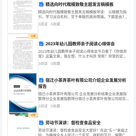
精选向时代楷模致敬主题发言稿模板
作
精选向时代楷模致敬主题发言稿模板导读： 以楷模为指
引，学习淡泊名利、甘于奉献的高尚情操。下面是由77
的
小编为大家整理的精选向时代楷模致敬主题发言稿模
2.档案信息共享平台建设
3
阅读
0
收藏
板，仅供参考，欢迎大家阅读。 精选向时代楷
第
付费
五
2023年幼儿园教师亲子阅读心得体会
个
2023年幼儿园教师亲子阅读心得体会今日看了《你很异
常》这篇文章，我在想，什么才叫异 常呢？异常的定义
年
是怎样样的呢？我异常吗？班上的孩子， 他们谁是异常
3
阅读
0
收藏
的呢？聪明漂亮的叫异常，还是聪明有才的叫 异常？
3.档案管理规范化和标准化
头。
宿迁小茶弄茶叶有限公司介绍企业发展分析
回
报告
顾
宿迁小茶弄茶叶有限公司 企业发展分析结果企业发展指
数得分企业发展指数得分宿迁小茶弄茶叶有限公司综合
过
得分说明：企业发展指数根据企业规模、企业创新、企
保了档案管理的科学性和规范性。
2
阅读
0
收藏
业风险、企业活力四个维度对企业发展情况进行评价。
去
该企
付费
4.档案服务的优化和升级
劳动节演讲：督检查食品安全
一
劳动节演讲：督检查食品安全大家好！在此“五一”来临之
际，为确保全乡人民过一个安定、祥和的节日，保障广