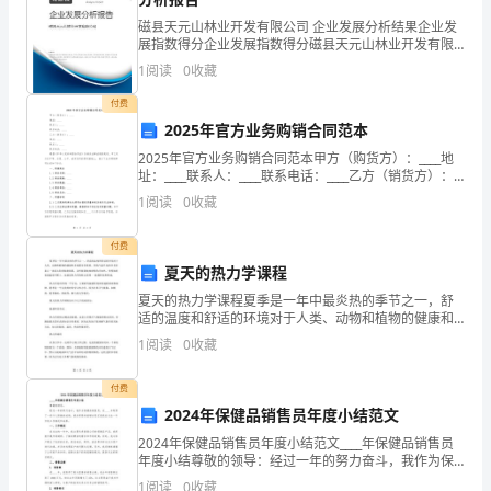
人
磁县天元山林业开发有限公司 企业发展分析结果企业发
展指数得分企业发展指数得分磁县天元山林业开发有限
都
公司综合得分说明：企业发展指数根据企业规模、企业
1
阅读
0
收藏
创新、企业风险、企业活力四个维度对企业发展情况进
是
行评
付费
一
2025年官方业务购销合同范本
差异化营销二：菜单设计
2025年官方业务购销合同范本甲方（购货方）：____地
位
址：____联系人：____联系电话：____乙方（销货方）：
____地址：____联系人：____联系电话：____根据《中华人
营
1
阅读
0
收藏
民共和国合同法
销
付费
夏天的热力学课程
家，
夏天的热力学课程夏季是一年中最炎热的季节之一，舒
做
作为商户更需要去思考的。
适的温度和舒适的环境对于人类、动物和植物的健康和
幸福都非常重要。导致气温升高的许多因素之一就是太
1
阅读
0
收藏
生
阳的辐射能量，这些能量被地球吸收并加热，使得地球
表面温度
总的来说菜单设计思路有以下几点：
意
付费
2024年保健品销售员年度小结范文
好
2024年保健品销售员年度小结范文____年保健品销售员
年度小结尊敬的领导：经过一年的努力奋斗，我作为保
比
健品销售员，在____年取得了一些令人骄傲的成绩。我非
1
阅读
0
收藏