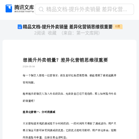
精
精品文档-提升外卖销量 差异化营销思维很重要
品
精品文档-提升外卖销量 差异化营销思维很重要
付费
文
2
阅读
收藏
（
来自
：
第一文库网
）
档-
提
升
外
卖
销
2024-05-04
量