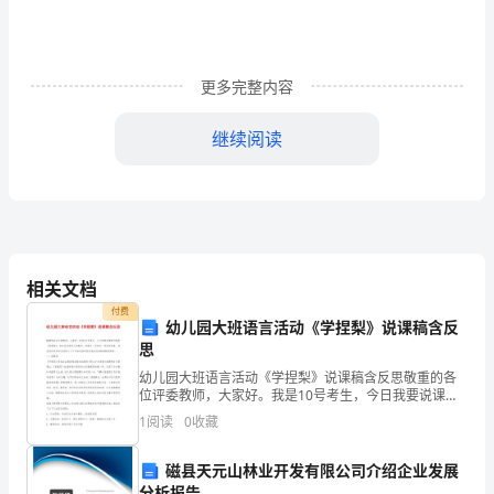
思
维
很
更多完整内容
重
继续阅读
要
2024-
05-
04
相关文档
每
付费
幼儿园大班语言活动《学捏梨》说课稿含反
一
思
幼儿园大班语言活动《学捏梨》说课稿含反思敬重的各
个
位评委教师，大家好。我是10号考生，今日我要说课的
内容是《学捏梨》。本次活动我将从说教材、说教法、
1
阅读
0
收藏
餐
说学法、说活动预备、说活动过程和说活动延长六个方
面来
饮
磁县天元山林业开发有限公司介绍企业发展
分析报告