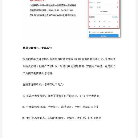
要
想
面可以缓解堂食压力，增加出餐效率。
提
升
外
卖
销
额度即可。
量？
差
异
化
营
销