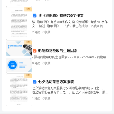
常荣幸能够向您汇报我在过去一年中的工作情况
搞
付费
逻
读《狼图腾》有感700字作文
辑
读《狼图腾》有感700字作文 读《狼图腾》有感700字作
文 读过《狼图腾》一书后，我已然成为一名真正的狼
3.
迷，迷上了狼的智慧，狼的团结，狼的勇敢，并且把狼
思
2
阅读
0
收藏
与人对比开来，在神圣的狼面前，人是多么的愚昧
维，
付费
谁
影响药物吸收的生理因素
能
- 影响药物吸收的生理因素 - - - 目录 - contents - 药物吸
0
阅读
0
收藏
理
顺
付费
七夕活动策划方案服装
了
七夕活动策划方案服装七夕活动是中国传统节日之一，
也是情侣们喜爱的节日之一。在七夕节活动策划中，服
谁
装设计是一个重要的环节，可以为活动增添更多的气氛
1
阅读
0
收藏
和情调。下面是一个七夕活动策划方案中关于服装的部
就
分，具体
能