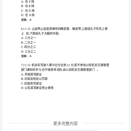
答案：A
库
附
按照规定罚款外,还可以并处。
答
A:15日以下拘留
B:扣留车辆
案
C:吊销驾驶证
（黄
D:5年不准领取驾驶证
答案：A
金
题
型）
内
更多完整内容
部