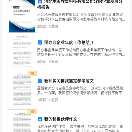
河北承英教育科技有限公司介绍企业发展分
析报告
答案：A
考
河北承英教育科技有限公司 企业发展分析结果企业发展
试
指数得分企业发展指数得分河北承英教育科技有限公司
综合得分说明：企业发展指数根据企业规模、企业创
2
阅读
0
收藏
精
新、企业风险、企业活力四个维度对企业发展情况进行
评价。
上处,下肢结扎于大腿的中部。
选
民办非企业年度工作总结_1
A:三分之一
题
民办非企业年度工作总结民办非企业年度工作总结 总
B:二分之一
结就是把一个时间段取得的成绩、存在的问题及得到的
经验和教训进行一次全面系统的总结的书面材料，它在
库
C:四分之三
4
阅读
0
收藏
我们的学习、工作中起到呈上启下的作用，我想我们需
D:三分之二
要
附
付费
答案：A
答
教师实习自我鉴定参考范文
最新老师实习自我鉴定参考范文 这次实习令我感受颇
案
多。一方面，我深感知识学问浩如烟海，使得我不得不
昼夜苦读；另一方面我也深深地体会到教学相长的深化
1
阅读
0
收藏
（黄
内涵。比方在我从事教育教学活动时。在我第一次深化
课堂
金
A:吊销其驾驶证
付费
我的移民伙伴作文
B:对其加倍处以罚款
题
我的移民伙伴作文 去年暑假，老爸带我去奶奶家。我
C:扣留其驾驶证
发现奶奶家旁边建起了一幢（ｚｈｕàｎɡ）漂亮的小洋