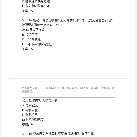
法
减
1.行车中发动机突然熄火怎样处置?
分
A:关闭点火开关
复
B:缓慢减速停车
C:挂空挡滑行
习
D:紧急制动停车
考
答案：B
试
精
A:挂低速挡匀速通过
B:时刻观察水流的变化
选
C:挂高速挡快速通过
D:做好随时停车准备
题