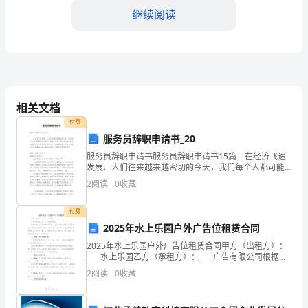
继续阅读
培
训
完整答案！
交
4.2.1.52图中标志的含义是。
管
A:限制宽度
相关文档
12123
B:限制高度
付费
驾
服务员辞职申请书_20
C:限制桥宽
服务员辞职申请书服务员辞职申请书15篇 在经济飞速
照
D:解除限制宽度
发展、人们往来越来越密切的今天，我们每个人都可能
要用到申请书，通过申请书，我们可以提出自己的请
学
2
阅读
0
收藏
答案：A
求。为了让您在写申请书中更加简单方便，下面是小编
为
法
付费
2025年水上乐园户外广告位租赁合同
减
A:在P挡
2025年水上乐园户外广告位租赁合同甲方（出租方）：
分
____水上乐园乙方（承租方）：____广告有限公司根据
B:在R挡
《中华人民共和国合同法》、《中华人民共和国广告
2
阅读
0
收藏
复
法》等相关法律法规的规定，甲乙双方在平等、自愿
C:在D挡
习
D:在N挡