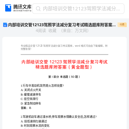
内
内部培训交管12123驾照学法减分复习考试精选题库附答案（黄金题型）
部
内部培训交管12123驾照学法减分复习考试精选题库附答案（黄金题型）
付费
培
4
阅读
收藏
（
来自
：
万文网
）
训
交
管
12123
完整答案！
驾
照
学