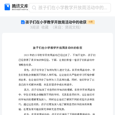
孩
孩子们在小学教学开放周活动中的收获
子
孩子们在小学教学开放周活动中的收获
付费
们
3
阅读
收藏
（
来自
：
贤阅文档
）
在
小
学
教
学
开
放