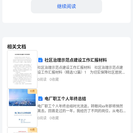
获
继续阅读
2023
年
的
小
相关文档
学
社区治理示范点建设工作汇报材料
未来，孩子们会走得更加稳
教
社区治理示范点建设工作汇报材料 社区治理示范点建
设工作汇报材料（精选12篇）1 为切实保障社区居民的
学
生命财产安全，维护辖区稳定，我社区在上级主管部门
0
阅读
0
收藏
的亲切关怀及街道党委和综治办的亲临指导下，以创
开
付费
放
电厂职工个人年终总结
周
电厂职工个人年终总结时光流逝，转眼间xx年即将悄然
离去。回首走过的一年，我经历了不同的岗位，从电石
公司生产技术处的工艺科调入总调度办公室从事协调工
活
0
阅读
0
收藏
作。无论在哪个岗位我都感到非常荣幸!在领导的关怀下
在同
动
付费