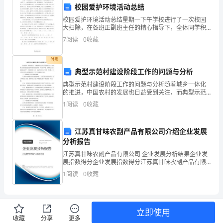
校园爱护环境活动总结
已
校园爱护环境活动总结星期一下午学校进行了一次校园
经
大扫除，在各班正副班主任的精心指导下，全体同学积
极性很高，责任感很强，卫生打扫得比较彻底。从各班
7
阅读
0
收藏
过
完成的情况来看，此次大扫除做得的是六年级，无论是
教室还是
去
付费
典型示范村建设阶段工作的问题与分析
了，
典型示范村建设阶段工作的问题与分析随着城乡一体化
的推进，中国农村的发展也日益受到关注，而典型示范
不
村建设是目前中国农村发展中的一项重要举措。在典型
1
阅读
0
收藏
示范村建设的过程中，涉及到很多工作，而这些工作也
知
存在着一
不
江苏真甘味农副产品有限公司介绍企业发展
分析报告
觉
江苏真甘味农副产品有限公司 企业发展分析结果企业发
展指数得分企业发展指数得分江苏真甘味农副产品有限
中，
公司综合得分说明：企业发展指数根据企业规模、企业
1
阅读
0
收藏
创新、企业风险、企业活力四个维度对企业发展情况进
孩
行评
子
立即使用
们
收藏
分享
更多