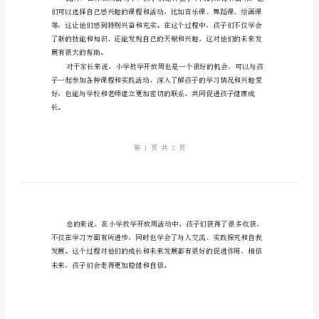
周
有哪些收获。
活
动
中
的
收
获
孩
子
们