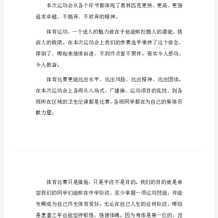
比
比赛后发言稿
1
赛
后
老师们、同学们：
发
言
稿
比
赛
后
表示衷心的感谢。
发
言
稿
追求卓越、不抛弃、不