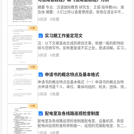
完
摘要 专业：汉语国际教育 研究生：王弱 指导教Viii：周
及徐 摘要：人们之所以喜爱惯用语，常常在语言中不自
美
觉地使用惯用语，就是因 为汉语惯用语可以直接地表达
0
阅读
0
收藏
出入们的情感，同时还反映着社会生活的各个层
落
付费
实习期工作鉴定范文
幕。
锻炼的坚持。
注：以下文章是由生成的原创文章，依据一般的职场经
这
验与范例写作。如有重复或不实之处，恳请谅解。实习
期工作鉴定范文实习期是职场新人融入工作环境、了解
3
阅读
0
收藏
次
企业运营的重要期间。通过实习期的学习与工作，对于
提升职场
运
付费
申请书的概念特点及基本格式
动
申请书的概念特点及基本格式（一）申请书的概念及特
点申请书是个人、单位、集体向组织、机关、团体、领
会
导提出请求，表达愿望的实用文种。申请书的一个显著
2
阅读
0
收藏
特点就是它的使用的广泛性。几乎有关工作、生活的方
无
方面面，
谢谢大家
!
付费
论
配电室及各线路巡视检查制度
是
配电室及各线路巡视检查制度配电室、设备机房、各层
最后祝大家五一假期快乐
!
配电间巡视检查检修制度一、巡视的范围配电室、负二
层各设备机房、负___至___层各层配电间、弱电间、水暖
场
1
阅读
0
收藏