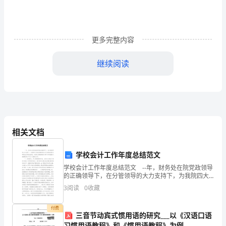
逐，
我
更多完整内容
们
的
继续阅读
春
季
运
动
相关文档
会
学校会计工作年度总结范文
马
学校会计工作年度总结范文 --年，财务处在院党政领导
的正确领导下，在分管领导的大力支持下，为我院四大
上
战役战略目标与任务的实现努力带给充分的资金保证。
3
阅读
0
收藏
财务处在确保做好日常工作的前提下，着重做好以下几
就
个
400
付费
三音节动宾式惯用语的研究___以《汉语口语
要
习惯用语教程》和《惯用语教程》为例