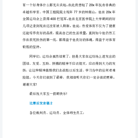
1
老
师
们、
同
令人振奋。
学
们：
经
过
一
献力量。
天
的
角