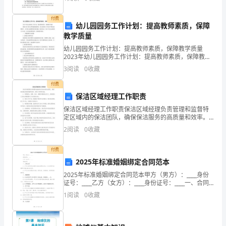
井、车库内电井、负一、二层风机房、___层电梯机
比赛后发言稿
2
上
付费
幼儿园园务工作计划：提高教师素质，保障
运
教学质量
动
幼儿园园务工作计划：提高教师素质，保障教学质量
2023年幼儿园园务工作计划：提高教师素质，保障教学
质量随着人们对幼儿教育越来越重视，幼儿园园务工作
项
3
阅读
0
收藏
也在不断改进和提升。针对幼儿园教师素质的问题，我
们制定
目
付费
保洁区域经理工作职责
的
保洁区域经理工作职责保洁区域经理负责管理和监督特
定区域内的保洁团队，确保保洁服务的高质量和效率。
竞
具体工作职责包括：1. 管理团队：招聘、培训、调配和
2
阅读
0
收藏
解雇保洁员工，确保团队人员的合理配置和工作表现的
技、
达标
付费
还
2025年标准婚姻绑定合同范本
是
2025年标准婚姻绑定合同范本甲方（男方）：____身份
证号：____乙方（女方）：____身份证号：____一、合同
场
主体1.1 甲方为具有完全民事行为能力的男性公民，乙方
1
阅读
0
收藏
为具有完全民事行为能力的女性
下