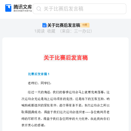
关
关于比赛后发言稿
于
关于比赛后发言稿
付费
比
1
阅读
收藏
（
来自
：
三一办公
）
赛
后
发
言
稿
关
于