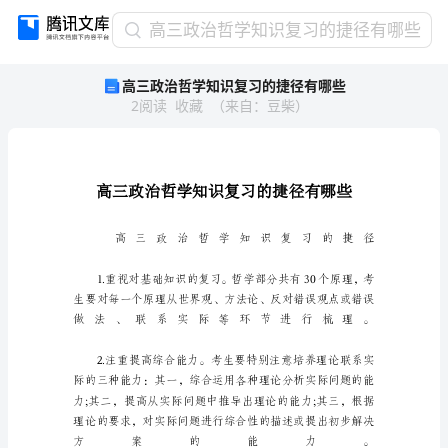
高
高三政治哲学知识复习的捷径有哪些
三
高三政治哲学知识复习的捷径有哪些
政
2
阅读
收藏
（
来自
：
豆柴
）
治
哲
学
知
识
复
习