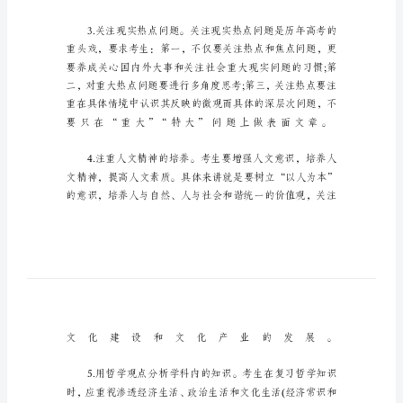
的
捷
径
有
哪
些
高
三
政
治
哲