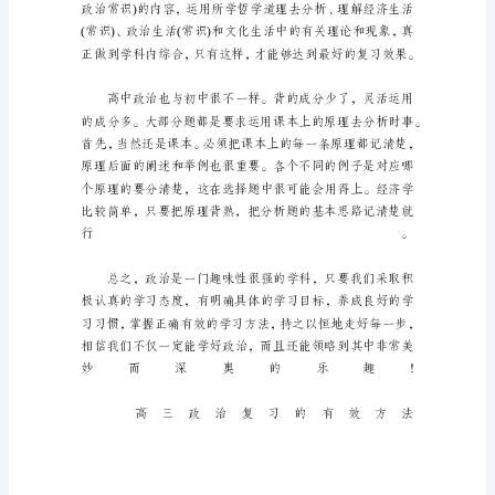
学
知
识
复
习
的
捷
径
有
哪
些
高