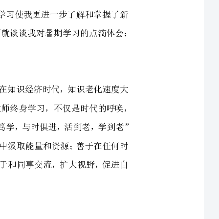
正在进入信息社会。在知识经济时代，知识老化速度大
大加快，学习就成了当今人类生存和发展的重要手段。教师终身学习，不仅是时代的呼唤，
教育发展的要求，也是教师教学自我提升的需要。“严谨笃学，与时俱进，活到老，学到老”
教师要善于从教育实践中汲取能量和资源；善于在任何时
中和学生分享知识；善于和同事交流，扩大视野，促进自
备的。
在新课程理念的指引下，首先，教师是文化的传递者，“师者，传道、授业、解惑也”，
其次，教师是榜样，学高为师，身正为范也正是这个意思，这里主要涉及做人的问题，
学生都有向师性，实际上是做人的一种认同感；同时学生受教育的过程是人格完善的过程，