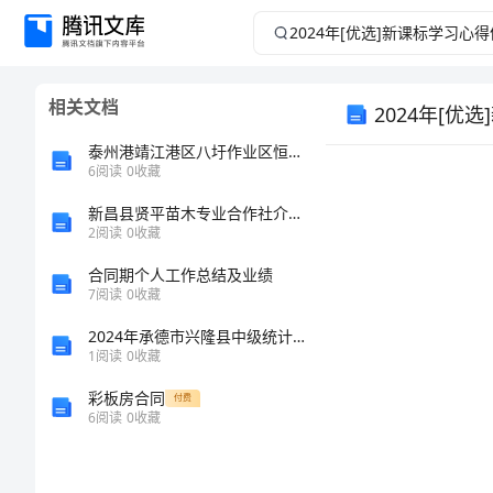
2024
年
相关文档
2024年[优
[优
泰州港靖江港区八圩作业区恒德通用码头工程（2～4泊位）水工施工项目施工组织设计
选]
6
阅读
0
收藏
新
新昌县贤平苗木专业合作社介绍企业发展分析报告
2
阅读
0
收藏
课
合同期个人工作总结及业绩
7
阅读
0
收藏
标
2024年承德市兴隆县中级统计师《统计基础知识理论及相关知识》预测密卷含解析
1
阅读
0
收藏
学
彩板房合同
付费
习
6
阅读
0
收藏
心