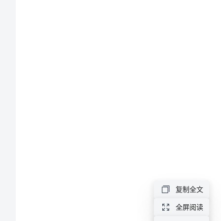
得
体
会
2024
年
身专业成长。
[优
选]
新
课
标
复制全文
学
全屏阅读
习