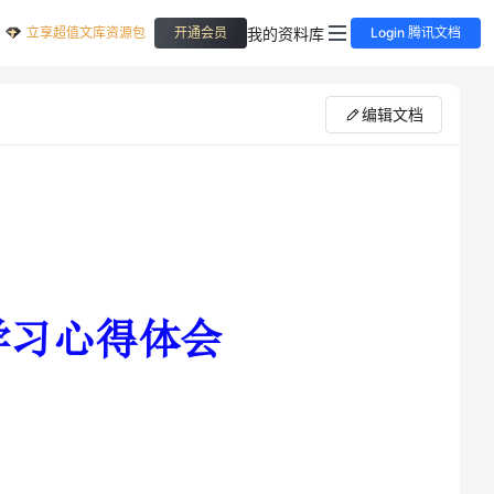
立享超值文库资源包
我的资料库
开通会员
Login 腾讯文档
编辑文档
感触颇多。通过这次学习使我更进一步了解和掌握了新
课改的发展方向和目标，反思了以往工作中的不足。下面就谈谈我对暑期学习的点滴体会：