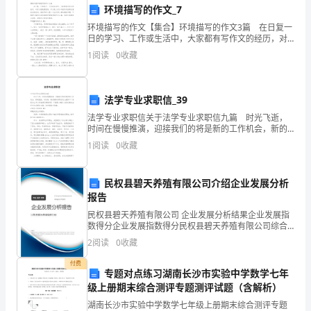
历
环境描写的作文_7
环境描写的作文【集合】环境描写的作文3篇 在日复一
了
日的学习、工作或生活中，大家都有写作文的经历，对
作文很是熟悉吧，作文是人们以书面形式表情达意的言
许
1
阅读
0
收藏
语活动。相信写作文是一个让许多人都头痛的问题，下
面
多
法学专业求职信_39
挑
法学专业求职信关于法学专业求职信九篇 时光飞逝，
战
时间在慢慢推演，迎接我们的将是新的工作机会，新的
挑战，这时候，最关键的求职信怎么能落下！但是怎么
1
阅读
0
收藏
写才更能吸引眼球呢？下面是小编为大家收集的法学专
和
大的成就。
业求
成
民权县碧天养殖有限公司介绍企业发展分析
报告
长。
民权县碧天养殖有限公司 企业发展分析结果企业发展指
在
数得分企业发展指数得分民权县碧天养殖有限公司综合
得分说明：企业发展指数根据企业规模、企业创新、企
2
阅读
0
收藏
业风险、企业活力四个维度对企业发展情况进行评价。
这
该企
付费
专题对点练习湖南长沙市实验中学数学七年
个
级上册期末综合测评专题测评试题（含解析）
学
湖南长沙市实验中学数学七年级上册期末综合测评专题