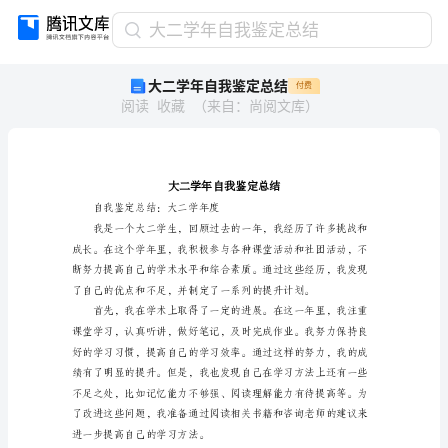
大
大二学年自我鉴定总结
二
大二学年自我鉴定总结
付费
学
阅读
收藏
（
来自
：
尚阅文库
）
年
自
我
鉴
定
总
自我鉴定总结：大二学年度
结