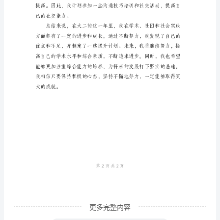
鉴
定
总
结：
大
二
学
年
度
我
是
一
个
更多完整内容