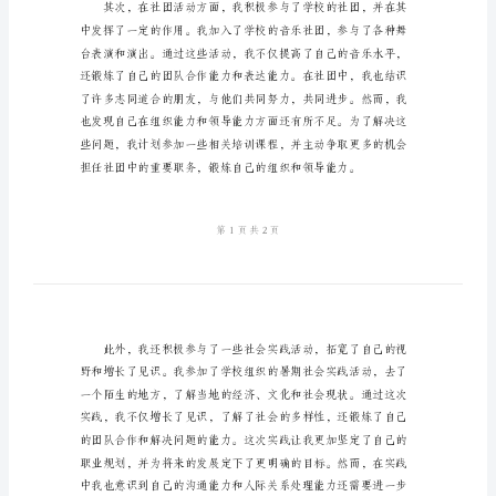
大
二
学
年
自
我
鉴
定
总
结
进一步提高自己的学习方法。
自
我