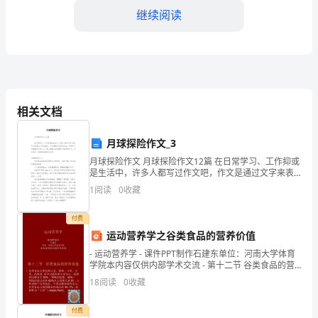
大
继续阅读
二
学
生，
回
相关文档
顾
月球探险作文_3
过
月球探险作文 月球探险作文12篇 在日常学习、工作抑或
是生活中，许多人都写过作文吧，作文是通过文字来表
去
达一个主题意义的记叙方法。写起作文来就毫无头绪？
1
阅读
0
收藏
以下是小编帮大家整理的月球探险作文
的
付费
一
运动营养学之谷类食品的营养价值
年，
- 运动营养学 - 课件PPT制作石建东单位：河南大学体育
学院本内容仅供内部学术交流 - 第十二节 谷类食品的营
我
养价值 -
18
阅读
0
收藏
己的社交能力。
经
付费