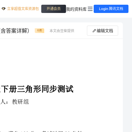
立享超值文库资源包
我的资料库
开通会员
Login 腾讯文档
（含答案详解）
编辑文档
本文由豆柴提供
付费
1、本卷分第I卷（选择题）和第Ⅱ卷（非选择题）两部分，满分100分，考试时间90分钟
3、答案必须写在试卷各个题目指定区域内相应的位置，如需改动，先划掉原来的答案，然后再写上新