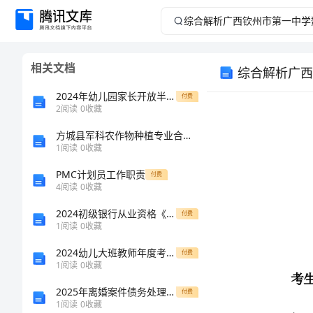
综
合
相关文档
综合解析广西
解
2024年幼儿园家长开放半日活动计划
付费
析
2
阅读
0
收藏
方城县军科农作物种植专业合作社介绍企业发展分析报告
广
1
阅读
0
收藏
西
PMC计划员工作职责
付费
4
阅读
0
收藏
钦
2024初级银行从业资格《个人理财》能力检测试题
付费
考生注意：
1
阅读
0
收藏
州
2024幼儿大班教师年度考核工作总结
付费
市
1
阅读
0
收藏
2025年离婚案件债务处理协议样本
付费
第
1
阅读
0
收藏