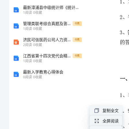
一
最新漳浦县中级统计师《统计基础知识理论及相关知识》高分通关卷含解析
1
阅读
0
收藏
中
管理类联考综合真题及答案解析.pdf样稿
付费
1
阅读
0
收藏
学
济民可信医药公司人力资源规划及员工职业生涯体系设计报告
付费
2
阅读
0
收藏
数
江西省第十四次党代会精神专题研讨会心得体会
付费
学
1
阅读
0
收藏
最新入学教育心得体会
八
0
阅读
0
收藏
年
级
复制全文
下
全屏阅读