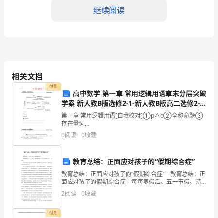
继续阅读
台
部
的
一
富。
相关文档
名
付费
高中数学 第一章 常用逻辑用语章末分层突破
员
学案 新人教B版选修2-1-新人教B版高二选修2-1
数学学案
工，
第一章 常用逻辑用语[自我校对]①p∧q②全称命题③
谢谢！
存在量词
现
________________________________________________________________
0
阅读
0
收藏
祝好！
在
敬礼！
教育总结：正面应对孩子的“假期综合症”
写
教育总结：正面应对孩子的“假期综合症” 教育总结：正
姓名：XXXX
面应对孩子的假期综合症 每每寒假后、五一节假、清
这
明节假结束，幼儿园陆续开学了，有些孩子 因为不想
2
阅读
0
收藏
上幼儿园又开始哭闹，假期综合征似乎成了一种流行
日期：XXXX
封
付费