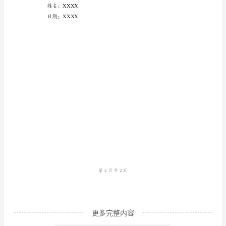
范
本
尊
敬
的
领
导：
我
是
贵
酒
店
更多完整内容
前