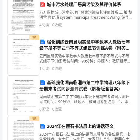
离
城市污水处理厂恶臭污染及其评价体系
职
万方数据城市污水处理厂恶臭污染及其评价傩系 王 灿 胡
洪营 席劲瑛 system municipal treatment Wang (清华
申
大学环境科学与工程系环境模拟与污染控制国家重点联
4
阅读
0
收藏
合实验室，北京
请
付费
强化训练云南昆明实验中学数学人教版七年
信，
级下册不等式与不等式组章节训练A卷（附答案
希
详解）
云南昆明实验中学数学人教版七年级下册不等式与不等
式组章节训练 考试时间：90分钟；命题人：教研组考生
望
注意：1、本卷分第I卷（选择题）和第Ⅱ卷（非选择题）
1
阅读
0
收藏
两部分，满分100分，考试时间90分钟2、答卷前
能
基础强化湖南临湘市第二中学物理八年级下
够
册期末考试同步测评试卷（解析版含答案）
湖南临湘市第二中学物理八年级下册期末考试同步测评
得
考试时间：90分钟；命题人：教研组考生注意：1、本卷
分第I卷（选择题）和第Ⅱ卷（非选择题）两部分，满分
到
6
阅读
0
收藏
100分，考试时间90分钟2、答卷前，考生务必用
您
付费
2024年在恒石书法展上的讲话范文
的
2024年在恒石书法展上的讲话范文尊敬的各位嘉宾、书
法爱好者、女士们、先生们，大家好！首先，我要向大