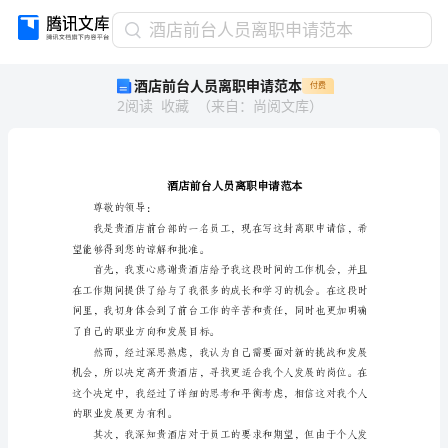
酒
酒店前台人员离职申请范本
店
酒店前台人员离职申请范本
付费
前
2
阅读
收藏
（
来自
：
尚阅文库
）
台
人
员
离
职
申
尊敬的领导：
请