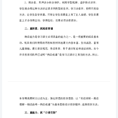
语文教师年度工作计划范文1
范
一、指导识字方法，培养识字能力
文
语
文
教
本学期的识字教学。
师
年
度
工
作
计
划