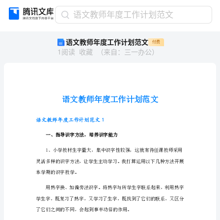
语
语文教师年度工作计划范文
文
语文教师年度工作计划范文
付费
教
1
阅读
收藏
（
来自
：
三一办公
）
师
年
度
工
作
计
划