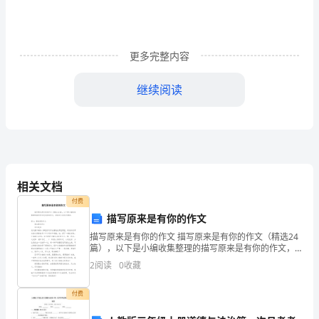
文
1
更多完整内容
一、
继续阅读
指
导
识
字
相关文档
三、重能力，抓“口语交际”
方
付费
法，
描写原来是有你的作文
描写原来是有你的作文 描写原来是有你的作文（精选24
培
篇），以下是小编收集整理的描写原来是有你的作文，
希望对大家有所帮助。篇1：原来是你作文 原来是你作文
养
2
阅读
0
收藏
原来是你我动荡不安
识
付费