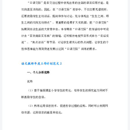
范
文
语
文
二、重积累，抓阅读背诵
教
师
年
度
工
作
计
划
范