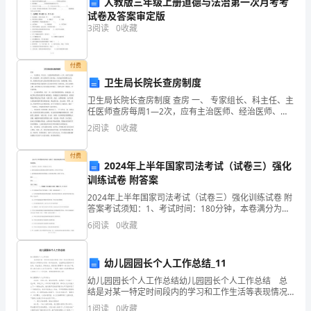
字
人教版三年级上册道德与法治第一次月考考
试卷及答案审定版
能
3
阅读
0
收藏
力
付费
1、
卫生局长院长查房制度
小
卫生局长院长查房制度 查房 一、 专家组长、科主任、主
任医师查房每周1—2次，应有主治医师、经治医师、护
学
士长和有关人员参加。内容包括审查和决定急、重、疑
2
阅读
0
收藏
难患者及新入院患者的诊断及治疗计划，抽查医嘱、病
教
付费
2024年上半年国家司法考试（试卷三）强化
材
语文教师年度工作计划范文2
训练试卷 附答案
生
2024年上半年国家司法考试（试卷三）强化训练试卷 附
答案考试须知：1、考试时间：180分钟，本卷满分为
字
一、个人分析优势
150分。 2、请首先按要求在试卷的指定位置填写您的姓
6
阅读
0
收藏
名、准考证号等信息。 3、请仔细阅读各种题
量
优势
幼儿园园长个人工作总结_11
大，
幼儿园园长个人工作总结幼儿园园长个人工作总结 总
集
结是对某一特定时间段内的学习和工作生活等表现情况
加以回顾和分析的一种书面材料，它能帮我们理顺知识
1
阅读
0
收藏