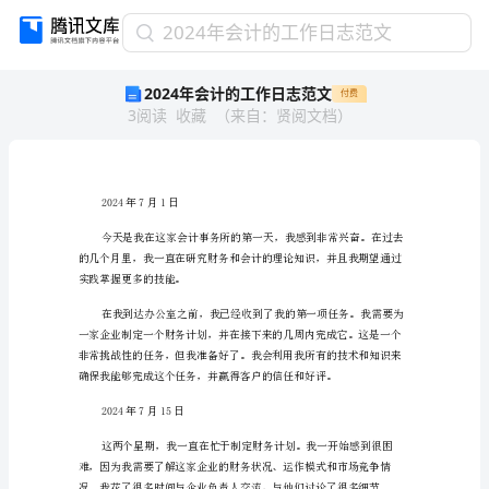
2024
2024年会计的工作日志范文
年
2024年会计的工作日志范文
付费
会
3
阅读
收藏
（
来自
：
贤阅文档
）
计
的
工
作
日
2024年7月1日
志
范