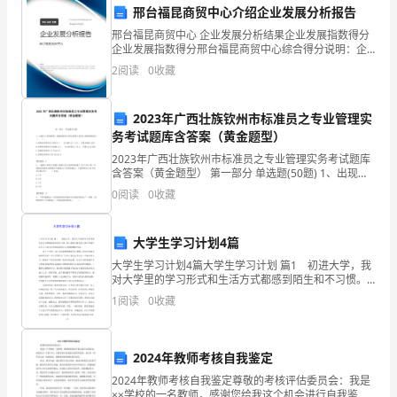
我
邢台福昆商贸中心介绍企业发展分析报告
邢台福昆商贸中心 企业发展分析结果企业发展指数得分
一
企业发展指数得分邢台福昆商贸中心综合得分说明：企
业发展指数根据企业规模、企业创新、企业风险、企业
2
阅读
0
收藏
直
活力四个维度对企业发展情况进行评价。该企业的综合
评价
在
2023年广西壮族钦州市标准员之专业管理实
的技能和知识水平。
研
务考试题库含答案（黄金题型）
2023年广西壮族钦州市标准员之专业管理实务考试题库
究
含答案（黄金题型） 第一部分 单选题(50题) 1、出现以
总结
下质量事故，根据标准可以判定其属于是重大质量事故
0
阅读
0
收藏
财
的有（ ）。A.直接经济损失在
务
大学生学习计划4篇
和
大学生学习计划4篇大学生学习计划 篇1 初进大学，我
对大学里的学习形式和生活方式都感到陌生和不习惯。
会
每天我就过着连自己都不知道在赶什么又毫无目的和追
1
阅读
0
收藏
求的让人感到模糊的生活。 对于“大学”这个名
计
的
2024年教师考核自我鉴定
长，为我的客户提供更好的服务。
2024年教师考核自我鉴定尊敬的考核评估委员会：我是
理
××学校的一名教师，感谢您给我这个机会进行自我鉴