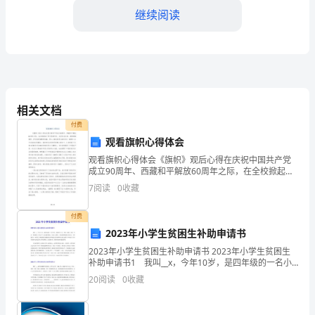
到
继续阅读
非
常
兴
奋。
相关文档
在
付费
观看旗帜心得体会
过
观看旗帜心得体会《旗帜》观后心得在庆祝中国共产党
有用处。
成立90周年、西藏和平解放60周年之际，在全校掀起了
去
学习党的历史、迫寻红色足迹、感悟
7
阅读
0
收藏
的
2024年9月1日
付费
几
2023年小学生贫困生补助申请书
个
2023年小学生贫困生补助申请书 2023年小学生贫困生
补助申请书1 我叫__x，今年10岁，是四年级的一名小
月
学生。我家有六口人，母亲、姐姐、弟弟、爷爷、奶奶
20
阅读
0
收藏
和我，因为少了父亲这根顶梁柱，家境十分困
开始与我建立起了良好的合作关系。
里，