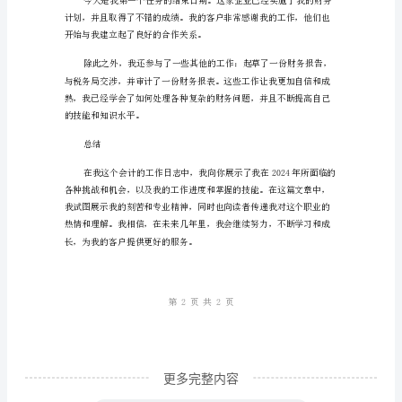
这
家
会
计
事
2024年8月1日
务
所
的
第
一
天，
我
感
更多完整内容