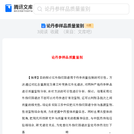
论
论丹参样品质量鉴别
丹
论丹参样品质量鉴别
付费
参
3
阅读
收藏
（
来自
：
文库吧
）
样
品
质
量
鉴
别
论