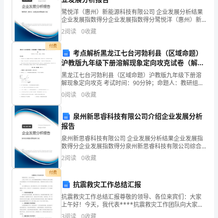
含
鹭悦洋（惠州）新能源科技有限公司 企业发展分析结果
量
企业发展指数得分企业发展指数得分鹭悦洋（惠州）新
能源科技有限公司综合得分说明：企业发展指数根据企
2
阅读
0
收藏
测
业规模、企业创新、企业风险、企业活力四个维度对企
业发
付费
定
考点解析黑龙江七台河勃利县（区域命题）
沪教版九年级下册溶解现象定向攻克试卷（解析
及
版含答案）
黑龙江七台河勃利县（区域命题）沪教版九年级下册溶
解现象定向攻克 考试时间：90分钟；命题人：教研组考
傅
生注意：1、本卷分第I卷（选择题）和第Ⅱ卷（非选择
0
阅读
0
收藏
题）两部分，满分100分，考试时间90分钟2、答卷
立
泉州新思睿科技有限公司介绍企业发展分析
叶
报告
变
泉州新思睿科技有限公司 企业发展分析结果企业发展指
数得分企业发展指数得分泉州新思睿科技有限公司综合
换
得分说明：企业发展指数根据企业规模、企业创新、企
2
阅读
0
收藏
业风险、企业活力四个维度对企业发展情况进行评价。
红
该企
付费
抗震救灾工作总结汇报
外
抗震救灾工作总结汇报尊敬的领导、各位来宾们：大家
光
上午好！今天，我代表****抗震救灾工作团队向大家汇
报我们在抗震救灾工作中所取得的成绩和经验，希望得
3
阅读
0
收藏