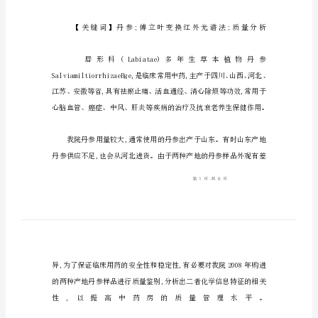
丹
参
样
品
质
量
鉴
别
【摘
要】
目
的
探