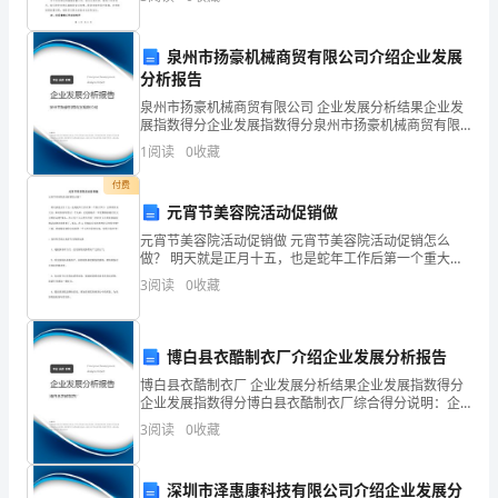
谱
到大家的认可和指导。在大地震发生后，我们迅速行
动，第
法,
泉州市扬豪机械商贸有限公司介绍企业发展
分析报告
对
泉州市扬豪机械商贸有限公司 企业发展分析结果企业发
两
展指数得分企业发展指数得分泉州市扬豪机械商贸有限
公司综合得分说明：企业发展指数根据企业规模、企业
1
阅读
0
收藏
种
创新、企业风险、企业活力四个维度对企业发展情况进
行评
付费
产
元宵节美容院活动促销做
地
元宵节美容院活动促销做 元宵节美容院活动促销怎么
做？ 明天就是正月十五，也是蛇年工作后第一个重大节
日，正所谓开业大吉，如何在新年里讨一个头彩，让美
丹
3
阅读
0
收藏
容院在一年里都保持着红红火火的好运势?那么，在正月
参
样
博白县衣酷制衣厂介绍企业发展分析报告
博白县衣酷制衣厂 企业发展分析结果企业发展指数得分
品
企业发展指数得分博白县衣酷制衣厂综合得分说明：企
业发展指数根据企业规模、企业创新、企业风险、企业
3
阅读
0
收藏
进
活力四个维度对企业发展情况进行评价。该企业的综合
评价
行
深圳市泽惠康科技有限公司介绍企业发展分