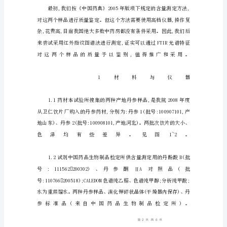
讨
红
外
指
纹
图
谱
用
于
丹
参
质
量