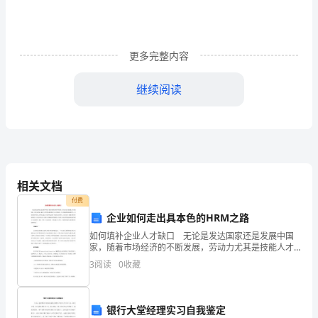
一】
今
更多完整内容
天，
我
继续阅读
们
在
这
里
相关文档
付费
隆
企业如何走出具本色的HRM之路
重
如何填补企业人才缺口 无论是发达国家还是发展中国
家，随着市场经济的不断发展，劳动力尤其是技能人才
举
出现短缺。在发达国家，随着上世纪婴儿潮时期出生人
3
阅读
0
收藏
员的退休，人才储备数量将逐渐变小。虽然发展中国家
行
人才增长
路子。
山
银行大堂经理实习自我鉴定