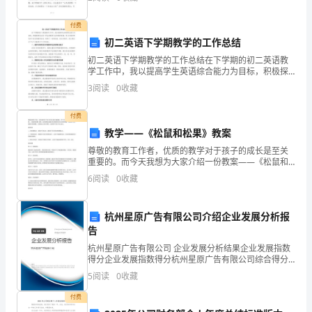
“整理房间”的活动，引导学生对具体的物品进行分类
为
付费
标
初二英语下学期教学的工作总结
如意!
初二英语下学期教学的工作总结在下学期的初二英语教
志，
学工作中，我以提高学生英语综合能力为目标，积极探
公司揭牌仪式发言稿范文【篇二】
索适合初二学生的教学方法和教学资源，努力开展多样
3
阅读
0
收藏
东
化和个性化的教学活动，取得了一定的成效。在这过程
中，我主
宏
付费
教学——《松鼠和松果》教案
公
尊敬的教育工作者，优质的教学对于孩子的成长是至关
重要的。而今天我想为大家介绍一份教案——《松鼠和
司
松果》教案。这份教案旨在通过互动课堂和多样化的教
6
阅读
0
收藏
学策略，帮助孩子们全面提升阅读理解、口语表达以及
发
合作意识
展
杭州星原广告有限公司介绍企业发展分析报
告
进
杭州星原广告有限公司 企业发展分析结果企业发展指数
得分企业发展指数得分杭州星原广告有限公司综合得分
入
说明：企业发展指数根据企业规模、企业创新、企业风
5
阅读
0
收藏
险、企业活力四个维度对企业发展情况进行评价。该企
了
业的
付费