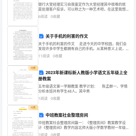
银行大堂经理实习自我鉴定作为大堂经理其中很难的就
东
是处理客户投诉，可以称之为一种艺术吧，在这里我想
谈谈心态。我从事这个岗位的时间也不算短了，据我的
东
6
阅读
0
收藏
经验，客户纯粹来找茬的案例几乎是很少，当然也存在
(如敲诈
宏
关于手机的利害的作文
集
关于手机的利害的作文 走进今天的中学校园，我们会
团
发现许多中学生都拥有自己的手机。从某种意义上说，
手机已经成为他们生活中的重要组成部分。 为此，我
11
阅读
0
收藏
成
们调查了本校的部分学生和老师，据他们
立
付费
2023年新课标新人教版小学语文五年级上全
册教案
揭
五年级语文第一学期教案 教学计划： 陈孟群一、学情
牌
分析本班共有学生48人。其中男
1
阅读
0
收藏
仪
付费
式，
中班教案社会整理房间
以
中班教案社会整理房间篇一：《整理房间》教案教学设
计《整理房间》教学内容北师大版小学数学教材一年级
上册57～58页“整理房间”。 教材分析本节内容主要通过
此
2
阅读
0
收藏