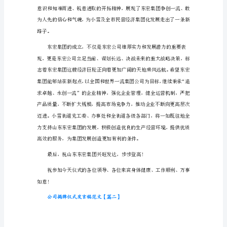
分重要的意义。
公
司
揭
牌
仪
式
发
言
中国最大工矿用管材供应商。
稿
范
文
【篇