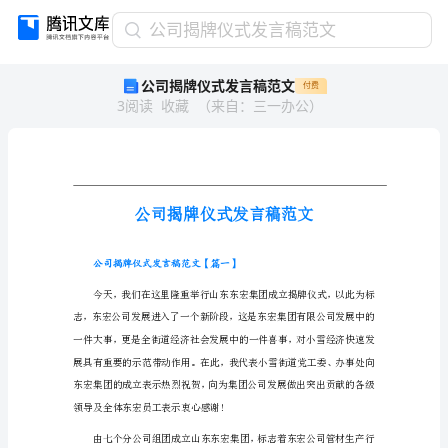
公
公司揭牌仪式发言稿范文
司
公司揭牌仪式发言稿范文
付费
揭
3
阅读
收藏
（
来自
：
三一办公
）
牌
仪
式
发
言
稿
范