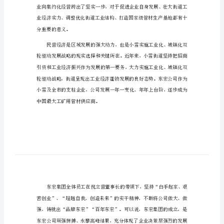
文
公司揭牌仪式发言稿范文【篇一】
公
司
揭
牌
仪
式
发
领导及全体东宏员工表示衷心感谢!
言
稿
范
文