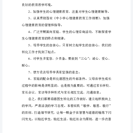
心
理、
习
二、工作目标
惯
1
往
着力培养学生“学会做
往
2
能
影
三、转化对象
响
他
的
品
质、