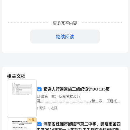
性
格，
乃
更多完整内容
至
继续阅读
影
响
不满。
他
四、具体措施
的
相关文档
一
1
精选人行道道施工组织设计DOC35页
生。
良好的教育教学环境。
目 录第一章： 编制依据及范
围…………………………………………………2第二章： 工程概
作
况…………………………………………………………3第三章： 施工
2
1
阅读
0
收藏
准备……………………………………………
为
3
付费
小
湖南省株洲市醴陵市第二中学、醴陵市第四
中学2024年高一上学期期中生物综合检测试卷