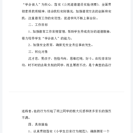
班
“德
困
生”
帮
扶
方
案
情况，特拟定此德困生转化计划。
一
一、指导思想
个
人
的