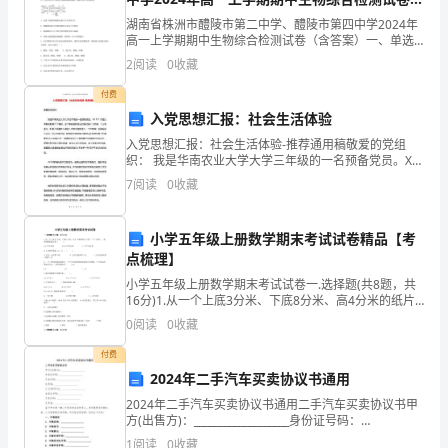
心理健康教育的管理和指导。
学
（含答案）
湖南省株洲市醴陵市第二中学、醴陵市第四中学2024年
高一上学期期中生物综合检测试卷（含答案）一、单选
班
4
题（本题共10小题，每题3分，共30分）1、如图是细胞
2
阅读
0
收藏
膜亚显微结构及物质跨膜运输图示，其中离子通道是
主
生心理健康教育的特点和规律。
付费
任，
入党思想汇报：社会生活体验
5
入党思想汇报：社会生活体验-推荐通用稿敬爱的党组
我
织： 我是华南农业大学大学三年级的一名预备党员。XX
转化工作才找到了起点。
年1月是大学期间的第三个寒假，这个寒假我的生活过得
7
阅读
0
收藏
们
过得十分充实，十分有意义。听惯了周围的
6
不
小学五年级上册数学期末考试试卷精品【考
仅
耐心。
点梳理】
小学五年级上册数学期末考试试卷一.选择题(共8题，共
要
7
16分)1.从一个上底3分米、下底8分米、高4分米的纸片
上剪下一个三角形，三角形的面积最大是（ ）。A.6平方
0
阅读
0
收藏
教
分米 B.16平方分
8
付费
育
2024年二手汽车买卖协议书通用
孩
2024年二手汽车买卖协议书通用二手汽车买卖协议书甲
方(出售方)：___________________身份证号码：
子
___________________手机号码：__________________
1
阅读
0
收藏