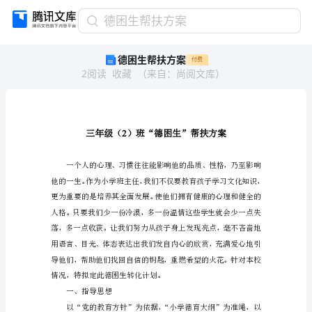
德
德困生帮扶方案
困
德困生帮扶方案
付费
生
2
阅读
收藏
（
来自
：
尚阅文库
）
帮
扶
方
案
三
2
年
级
（2）