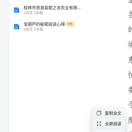
仪
桂林市资源县那之龙农业有限公司介绍企业发展分析报告
式
3
阅读
0
收藏
主
宝葫芦的秘密阅读心得
付费
4
阅读
0
收藏
持
词
〔后
台
播
放
背
景
轻
复制全文
音
全屏阅读