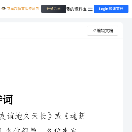
立享超值文库资源包
我的资料库
开通会员
Login 腾讯文档
编辑文档
〔后台播放背景轻音乐萨克斯曲《友谊地久天长》或《魂断
蓝桥友谊地久天长》，主持人上台致意〕各位领导、各位来宾、
各位朋友，女士们、先生们：下午好。在这荷花盛开、喜迎宾朋
的美好时刻，我们在这里隆重举行xxxx年中国xx荷藕节投资环