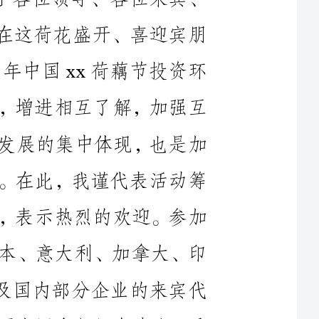
境推介暨项目签约仪式，展示活动成果，增进相互了解，加强互
惠合作。这是我县推进大开放大招商大发展的集中体现，也是加
快实施工业化、城镇化战略的重要举措。在此，我谨代表活动筹
委会，向参加今天签约仪式的各位来宾，表示热烈的欢迎。参加
今天签约仪式的有来自美国、德国、日本、意大利、加拿大、印
度尼西亚、台湾、香港等国家和地区以及国内部分企业的来宾代
表，xx县四套班子全体领导，县各镇、开发区和部门负责人，重
点企业负责人。今天签约仪式主要有四项议程。首先，请中共xx
县委书记xxx先生致词，大家欢迎。〔主持人退场，县委书记xxx
先生上场致词〕〔县委书记xxx先生致词完毕退场，主持人上场〕
刚才县委书记xxx先生以热情、真诚的讲话，表达了xx人民与