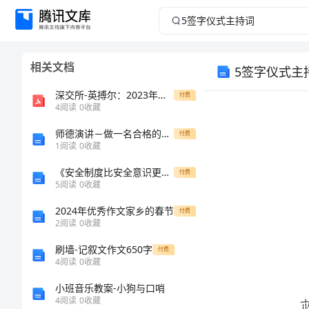
5
签
相关文档
5签字仪式主
字
深交所-英搏尔：2023年三季度报告-20231020
付费
仪
4
阅读
0
收藏
式
师德演讲－做一名合格的教师范文
付费
1
阅读
0
收藏
主
《安全制度比安全意识更重要》
付费
5
阅读
0
收藏
持
2024年优秀作文家乡的春节
付费
2
阅读
0
收藏
词
刷墙-记叙文作文650字
付费
签
4
阅读
0
收藏
字
小班音乐教案-小狗与口哨
4
阅读
0
收藏