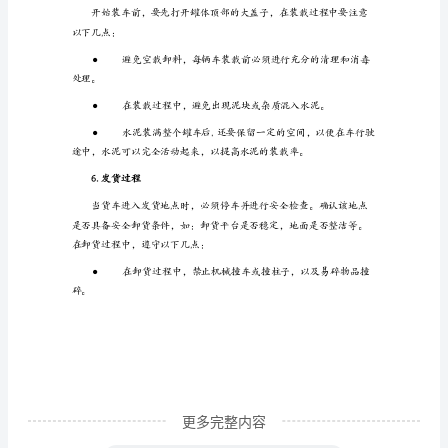
免在交通高峰期发货。
规
程
4.货车选择
1.
前
言
水
●
泥
●
散
装
发
货
是
更多完整内容
建