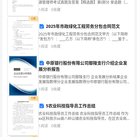
碎。
财
源管理师考试真题及答案【精选题】第I部分 单选题（50
题）1.职业责任的特点是（ ）A: 非强制性B: 人为性C:
1
阅读
0
收藏
产
明确的规定性D: 非物质利益相
付费
带
2025年市政绿化工程劳务分包合同范文
来
2025年市政绿化工程劳务分包合同范文甲方（以下简称
“发包方”）：____乙方（以下简称“承包方”）：____鉴于甲
损
方承担某市政绿化工程项目的实施，根据《中华人民共
1
阅读
0
收藏
和国合同法》及相关法律法规的规定，甲
失。
中原银行股份有限公司鄢陵支行介绍企业发
因
展分析报告
此，
中原银行股份有限公司鄢陵支行 企业发展分析结果企业
发展指数得分企业发展指数得分中原银行股份有限公司
制
鄢陵支行综合得分说明：企业发展指数根据企业规模、
1
阅读
0
收藏
企业创新、企业风险、企业活力四个维度对企业发展情
况进
定
付费
5农业科技指导员工作总结
一
农业科技指导员工作总结 农业科技指导员工作总结 作为
份
xx区科技示xx县八岭山镇农业科技指导员，在区农业局
指导下从事基层农技推广工作，按照上级的要求，积极
1
阅读
0
收藏
下下村入户，认真指导科技示范户和
完