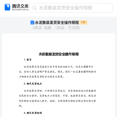
水
水泥散装发货安全操作规程
泥
水泥散装发货安全操作规程
付费
散
2
阅读
收藏
（
来自
：
万文网
）
装
发
货
安
全
操
作
1.前言