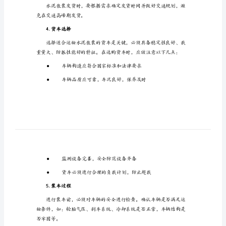
规
程
水
泥
2.确定发货地点
散
装
发
货
卸。
安
全
3.确定发货时间
操
作