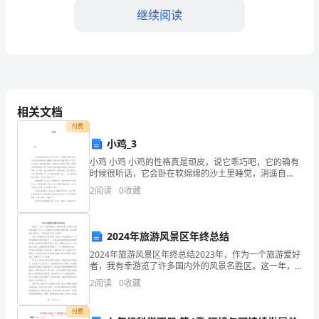
继续阅读
筑
行
业
●
中
●
相关文档
常
付费
5.装车过程
见
小鸡_3
小鸡 小鸡 小鸡的性格真是顽皮，说它乖巧吧，它的确有
的
时候很听话，它会卧在软绵绵的沙土里睡觉，消遥自
在，就是天塌下来了也不关它的事。成天玩耍，睡觉，
运
2
阅读
0
收藏
日子过的十分清闲。可是，它要是决定
输
否牢固等。
2024年旅游风景区年终总结
方
2024年旅游风景区年终总结2023年，作为一个旅游爱好
式，
者，我有幸游览了许多国内外的风景名胜区。这一年，
我目睹了许多美丽壮丽的风景，在这里我将为大家总结
2
阅读
0
收藏
一下我所游览过的几个风景区。首先，我想说的是中国
但
以下几点：
付费