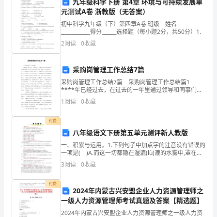
是
九年级科学下册 第4章 环境与可持续发展单
●
元测试A卷 浙教版（无答案）
如
处理。
初中科学九年级（下）第四章A卷 班级 姓名
果
____________得分______选择题（每小题2分，共50分）1.
2
阅读
0
收藏
操
●
作
采购岗管理工作总结7篇
●
不
采购岗管理工作总结7篇 采购岗管理工作总结篇1
****年已经过去，在过去的一年里通过领导和同事们的
支持和帮助，各项工作均已顺利完成，新的一年已经开
当，
1
阅读
0
收藏
始，为了更好的完成下年的工作任务，现将我过去一
6.发货过程
会
付费
八年级语文下册第五单元测评新人教版
给
一、积累与运用。1.下列句子中加点字的注音没有错误的
人
一项是( )A.而这一切都隐在湿漉(lù)漉的水雾中,罩在七
色彩虹中。B.索性哪儿都不去了,一个人蜷(juǎn)卧在最近
3
阅读
0
收藏
身
的这座冰山脚下。C.我们拾
在卸货过程中，遵守以下几点：
或
付费
2024年内蒙古兴安盟企业人力资源管理师之
一级人力资源管理师考试真题及答案【精选题】
●
者
2024年内蒙古兴安盟企业人力资源管理师之一级人力资