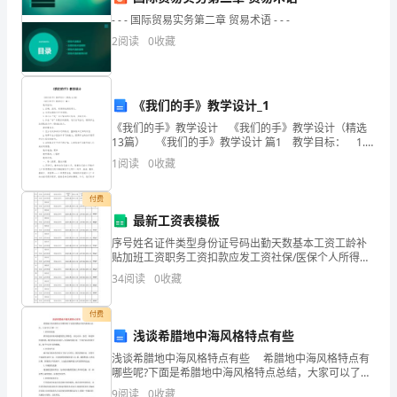
所
- - - 国际贸易实务第二章 贸易术语 - - -
在
2
阅读
0
收藏
地：
称号。
湖
《我们的手》教学设计_1
南
《我们的手》教学设计 《我们的手》教学设计（精选
13篇） 《我们的手》教学设计 篇1 教学目标： 1.正
身
确、流利、有感情地朗读课文。 2.会写本课的生字和词
1
阅读
0
收藏
语。 3.学习以“是”
材：
能、勤奋、敬业受到公司领导
付费
162
最新工资表模板
cm
序号姓名证件类型身份证号码出勤天数基本工资工龄补
贴加班工资职务工资扣款应发工资社保/医保个人所得税
54
扣款实发工资序号姓名证件类型身份证号码出勤天数基
34
阅读
0
收藏
本工资工龄补贴加班工资扣款应发工资实发工资备注10
kg
身份
付费
EnglishResume:RESUME
婚
浅谈希腊地中海风格特点有些
浅谈希腊地中海风格特点有些 希腊地中海风格特点有
姻
哪些呢?下面是希腊地中海风格特点总结，大家可以了解
一下! 1.拱形的浪漫 拱形是地中海风格建筑的主要特
9
阅读
0
收藏