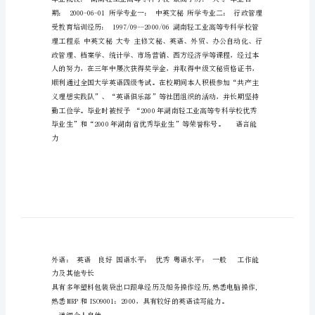
龄：28岁求职意向及工作经历
范
文
中
英
文
秘
专
业
个
ISO9001：2000知识。教育背景
人
简
历