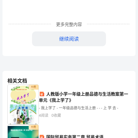
前
所
更多完整内容
在
继续阅读
地：
清
力及其他专长
远
民
相关文档
族：
付费
详细个人自传
汉
人教版小学一年级上册品德与生活教案第一
单元《我上学了》
族
- 我上学了 - 一年级品德与生活上册 - - - 上 学 去 -
户
4
阅读
0
收藏
口
付费
国际贸易实务第二章 贸易术语