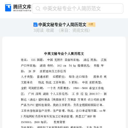
中
中英文秘专业个人简历范文
英
中英文秘专业个人简历范文
付费
文
3
阅读
收藏
（
来自
：
贤阅文档
）
秘
专
业
个
人
简
历