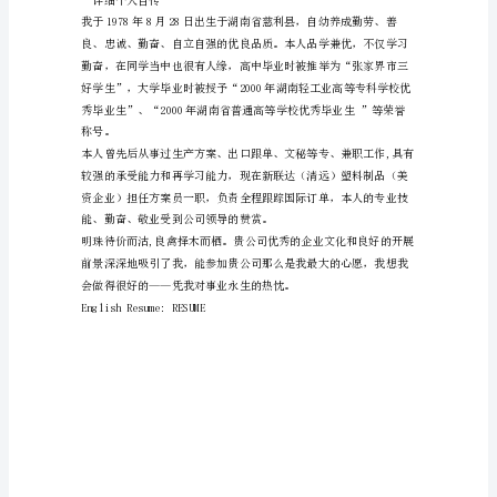
范
文
姓
名：
XXX
国
籍：
中
力
国
无
照
片
目