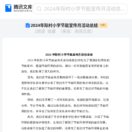
2024
2024年际村小学节能宣传月活动总结
年
2024年际村小学节能宣传月活动总结
付费
际
2
阅读
收藏
（
来自
：
尚阅文库
）
村
小
学
节
能
宣
传