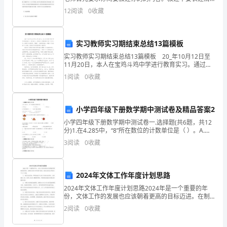
楚你写这篇论文的构思(提纲)，论点、论据，论述方式
校
12
阅读
0
收藏
(方法)。一般约5分钟左右。答辩老师通
为
实习教师实习期结束总结13篇模板
了
实习教师实习期结束总结13篇模板 20_年10月12日至
增
11月20日，本人在宝鸡斗鸡中学进行教育实习。通过实
习，使得自己对教师职业有了许多认识，提高了自身素
1
阅读
0
收藏
质，掌握了一些教学技能，并展示了各自的个人
强
全
小学四年级下册数学期中测试卷及精品答案2
校
小学四年级下册数学期中测试卷一.选择题(共6题，共12
分)1.在4.285中，“8”所在数位的计数单位是（ ）。A.千
师
分之一 B.十分之一 C.百分之一2.下面
3
阅读
0
收藏
生
的
2024年文体工作年度计划思路
节
2024年文体工作年度计划思路2024年是一个重要的年
份，文体工作的发展也应该朝着更高的目标迈进。在制
定文体工作年度计划时，我们应该充分考虑以下几个方
能
2
阅读
0
收藏
面：1. 确定总体目标：明确2024年文体工作的总