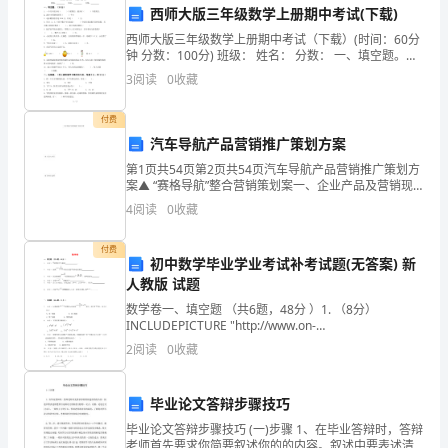
西师大版三年级数学上册期中考试(下载)
小
西师大版三年级数学上册期中考试（下载）(时间：60分
学
钟 分数：100分) 班级： 姓名： 分数： 一、填空题。
（20分）1、一个月
3
阅读
0
收藏
节
能
付费
汽车导航产品营销推广策划方案
宣
第1页共54页第2页共54页汽车导航产品营销推广策划方
案▲ “赛格导航”整合营销策划案一、企业产品及营销现
传
状分析：1、 赛格圣颖公司是赛格集团下属企业，所开发
4
阅读
0
收藏
的“赛格导航”系列产品系政府重点扶植的高科
月
付费
活
初中数学毕业学业考试补考试题(无答案) 新
人教版 试题
动
数学卷一、填空题 （共6题，48分 ）1. （8分）
INCLUDEPICTURE "http://www.on-
是
linezhongkao.com/Pattern/ExamPaper/Paper_3
2
阅读
0
收藏
我
们
毕业论文答辩步骤技巧
毕业论文答辩步骤技巧 (一)步骤 1、在毕业答辩时，答辩
学
老师首先要求你简要叙述你的的内容。叙述中要表述清