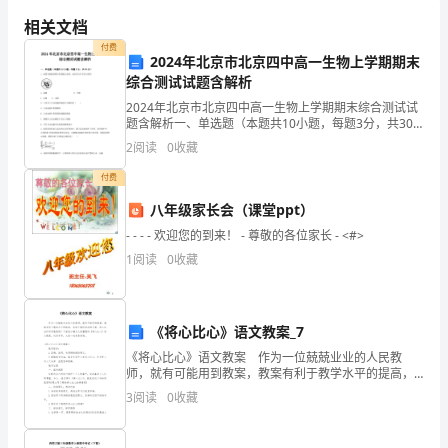
节
相关文档
能
付费
2024年北京市北京四中高一生物上学期期末
宣
综合测试试题含解析
起了大家的关注和共鸣。
2024年北京市北京四中高一生物上学期期末综合测试试
传
题含解析一、单选题（本题共10小题，每题3分，共30
分）1、如图为细胞周期中某细胞示意图，此时发生在有
2
阅读
0
收藏
月
丝分裂的A．前期 B．中期C．后期 D．末期2
付费
活
八年级家长会（课堂ppt）
动
- - - - 欢迎您的到来！ - 尊敬的各位家长 - <#>
总
1
阅读
0
收藏
结
2024
《将心比心》语文教案_7
年
《将心比心》语文教案 作为一位兢兢业业的人民教
师，就有可能用到教案，教案有利于教学水平的提高，
有助于教研活动的开展。那么应当如何写教案呢？下面
际
3
阅读
0
收藏
是小编为大家整理的《将心比心》语文教案，仅供参
考，大家一
村