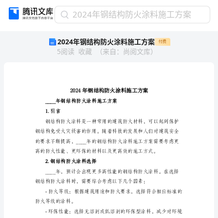
2024
2024年钢结构防火涂料施工方案
年
2024年钢结构防火涂料施工方案
付费
钢
5
阅读
收藏
（
来自
：
尚阅文库
）
结
构
防
火
涂
料
____年钢结构防
施
1.引言