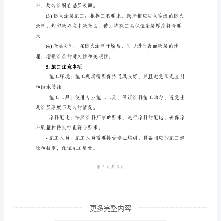
施
更换。
工
方
证施工效率和质量。
案
3.钢结构准备工作
____
年
钢
结
保涂料能够附着在钢结构表面。
构
防
火
涂
更多完整内容