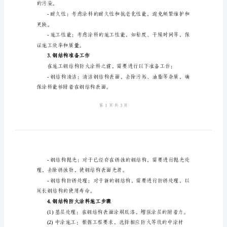
工
方
案
2024
2.钢结构防火涂料选择
年
钢
结
构
防
防火等级的涂料。
火
涂
的污染。
料