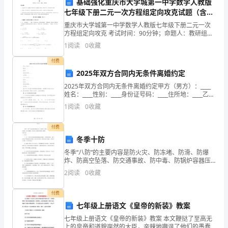
涂
基础强化重庆市大学城第一中学数学人教版
七年级下册二元一次方程组定向攻克试题（含答
料
求。
案及解析）
重庆市大学城第一中学数学人教版七年级下册二元一次
方程组定向攻克 考试时间：90分钟；命题人：教研组考
是
生注意：1、本卷分第I卷（选择题）和第Ⅱ卷（非选择
1
阅读
0
收藏
题）两部分，满分100分，考试时间90分钟2、答卷
一
理，增强涂层的耐久性和美观性。
付费
种
2025年双方合同内无条件离婚约定
5.施工注意事项
2025年双方合同内无条件离婚约定甲方（男方）：____
常
姓名：____性别：____身份证号码：____住所地：____乙方
（女方）：____姓名：____性别：____身份证号码：____住
用
1
阅读
0
收藏
所地：_
和雨水侵蚀。
的
付费
冬季十防
建
冬季“八防”的主要内容是防火灾、防冻堵、防滑、防爆
现涂层厚度不均匀的情况。
筑
炸、防高空坠落、防交通事故、防中毒、防锅炉容器压
力爆炸。冬季十防一、防火1、站、库房以及寄存易燃易
2
阅读
0
收藏
爆物品的场所，严禁使用明火，油气区用火严格按照用
防
火制
付费
火
料质量和防火性能符合要求。
七年级上册语文《皇帝的新装》教案
材
七年级上册语文《皇帝的新装》教案 本文鞭挞了至高无
上的皇帝和道貌岸然的大臣，辛辣地嘲讽了他们的愚蠢