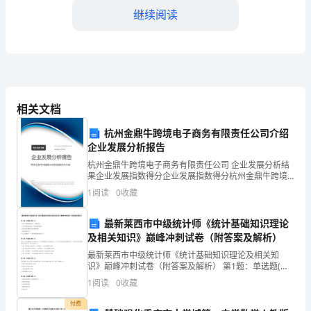
料
继续阅读
施
工
方
案
相关文档
1.
杭州金鼎牛跨境电子商务有限责任公司介绍
引
企业发展分析报告
延长钢结构的使用寿命。
言
杭州金鼎牛跨境电子商务有限责任公司 企业发展分析结
4.钢结构防火涂料施工步骤
果企业发展指数得分企业发展指数得分杭州金鼎牛跨境
电子商务有限责任公司综合得分说明：企业发展指数根
钢
1
阅读
0
收藏
据企业规模、企业创新、企业风险、企业活力四个维度
对企
结
最新莱西市中级统计师《统计基础知识理论
及相关知识》巅峰冲刺试卷（附答案及解析）
构
最新莱西市中级统计师《统计基础知识理论及相关知
料，均匀涂刷在基层表面。
防
识》巅峰冲刺试卷（附答案及解析） 第1题：单选题(本
题1分)下列关于乘数的陈述中，正确的是（ ）。A.边际
1
阅读
0
收藏
火
消费倾向越低，投资乘数就越大B.政府购买乘数与
付费