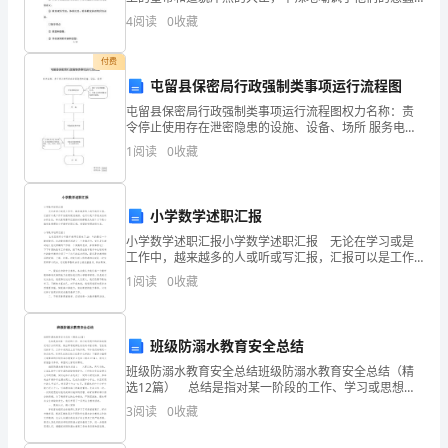
料，
虚伪、自欺欺人，曲折地反映了现实生活，揭露了封建
验和技能，保证施工质量。
4
阅读
0
收藏
王朝的腐朽。今天我在这给大家整理了一些七年级上册
可
付费
以
屯留县保密局行政强制类事项运行流程图
起
屯留县保密局行政强制类事项运行流程图权力名称：责
令停止使用存在泄密隐患的设施、设备、场所 服务电
话：7526107 监督电话：7526107屯留县保密局行政检
到
1
阅读
0
收藏
查类事项运行流程图权力名称：对机关、单位
保
小学数学述职汇报
护
小学数学述职汇报小学数学述职汇报 无论在学习或是
钢
工作中，越来越多的人或听或写汇报，汇报可以是工作
开始前的规划安排，也可以是工作完成后的分析总结，
1
阅读
0
收藏
结
每次提笔要写汇报的时候都毫无头绪？以下是小编收集
整理
构
班级防溺水教育安全总结
免
班级防溺水教育安全总结班级防溺水教育安全总结（精
选12篇） 总结是指对某一阶段的工作、学习或思想中
受
的经验或情况进行分析研究，做出带有规律性结论的书
3
阅读
0
收藏
面材料，它在我们的学习、工作中起到呈上启下的作
火
用，