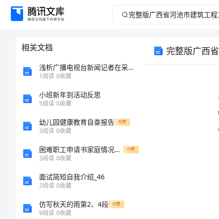
完
整
相关文档
版
浅析广播电视台新闻记者在采访中的应变能力
广
1
阅读
0
收藏
word
小班新年到活动反思
西
5
阅读
0
收藏
省
幼儿园健康教育自查报告
付费
3
阅读
0
收藏
河
困难职工申请书家庭情况概述
付费
3
阅读
0
收藏
池
面试简短自我介绍_46
市
2
阅读
0
收藏
仿写秋天的雨第2、4段
付费
建
9
阅读
0
收藏