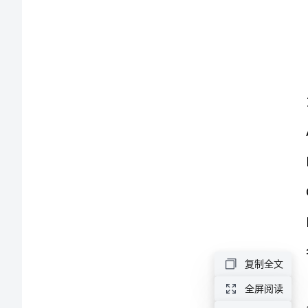
筑
A:
工
B:
程
C:
三
D:
类
答案：C
人
()
。
员
A:8
米
安
B:6
米
复制全文
全
C:10
米
全屏阅读
D:4
米