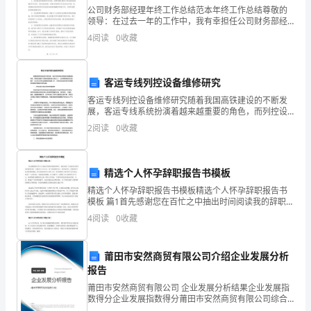
公司财务部经理年终工作总结范本年终工作总结尊敬的
上
领导：在过去一年的工作中，我有幸担任公司财务部经
回西岐。
理。通过与同事的合作和自身的努力，我能够以1500字
4
阅读
0
收藏
映
的篇幅向您总结我在过去一年的工作情况。一、工作成
果：
《封神第一部》根据什么小说改编
《封
客运专线列控设备维修研究
神
客运专线列控设备维修研究随着我国高铁建设的不断发
展，客运专线系统扮演着越来越重要的角色，而列控设
第
备作为高铁系统的核心部分之一，必须得到高度关注和
2
阅读
0
收藏
维护。本文将从列控设备维修的角度入手，分析其在客
一
运专线中
部》
精选个人怀孕辞职报告书模板
今
精选个人怀孕辞职报告书模板精选个人怀孕辞职报告书
代神话世界的壮观和魅力。
模板 篇1首先感谢您在百忙之中抽出时间阅读我的辞职
日
信。我是怀着十分复杂的心情写这封辞职信的。自我进
4
阅读
0
收藏
入公司之后，由于您对我的关心、指导和信任，使我获
《封神第一部》取材
(7
得了很
莆田市安然商贸有限公司介绍企业发展分析
月
报告
20
莆田市安然商贸有限公司 企业发展分析结果企业发展指
数得分企业发展指数得分莆田市安然商贸有限公司综合
得分说明：企业发展指数根据企业规模、企业创新、企