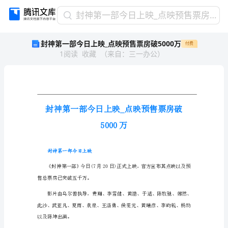
封
封神第一部今日上映_点映预售票房破5000万
神
封神第一部今日上映_点映预售票房破5000万
付费
第
1
阅读
收藏
（
来自
：
三一办公
）
一
部
今
日
上
映
_