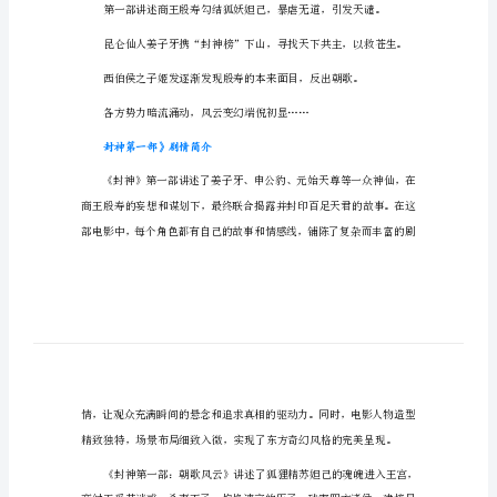
50
点
映
封神第一部今日上映
预
售
售总票房已突破五千万。
票
房
破
以及陈坤出演。
5000
万
封