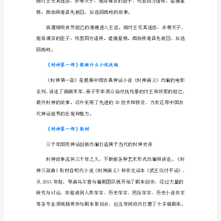
神
第
一
部
今
封神第一部》剧情简介
日
上
映
_
点
映
预
售