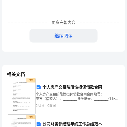
票
房
更多完整内容
破
继续阅读
5000
万
封
相关文档
神
付费
第
个人房产交易阶段性担保借款合同
个人房产交易阶段性担保借款合同合同编号：__________
一
甲方（借款人）：__________身份证号：__________住址：
__________乙方（出借人）：__________身份证号：_
部
2
阅读
0
收藏
今
付费
公司财务部经理年终工作总结范本
日