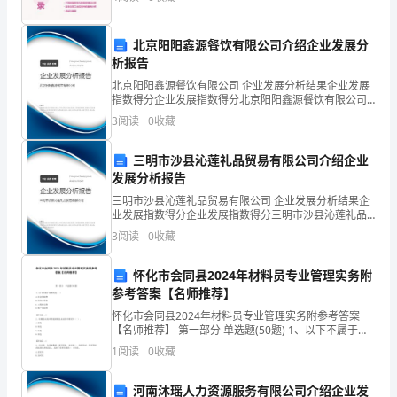
喊
北京阳阳鑫源餐饮有限公司介绍企业发展分
道。
析报告
“呵
北京阳阳鑫源餐饮有限公司 企业发展分析结果企业发展
指数得分企业发展指数得分北京阳阳鑫源餐饮有限公司
呵，
综合得分说明：企业发展指数根据企业规模、企业创
3
阅读
0
收藏
新、企业风险、企业活力四个维度对企业发展情况进行
你
评价。
三明市沙县沁莲礼品贸易有限公司介绍企业
就
发展分析报告
三明市沙县沁莲礼品贸易有限公司 企业发展分析结果企
是
业发展指数得分企业发展指数得分三明市沙县沁莲礼品
贸易有限公司综合得分说明：企业发展指数根据企业规
傻
3
阅读
0
收藏
模、企业创新、企业风险、企业活力四个维度对企业发
展情
瓜，
怀化市会同县2024年材料员专业管理实务附
参考答案【名师推荐】
我
怀化市会同县2024年材料员专业管理实务附参考答案
凭
【名师推荐】 第一部分 单选题(50题) 1、以下不属于规
费的是（ ）A.社会保险费B.住房公积金C.工程排污费D.
1
阅读
0
收藏
什
财产保险费【答案】：D2、硅
么
河南沐瑶人力资源服务有限公司介绍企业发