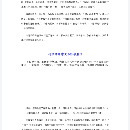
争
什么争论作文600字篇1
论
作
文
600
字
什
么
争
论
作
文
600