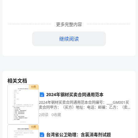
事
你
必
更多完整内容
须
继续阅读
道
歉，
不
然
相关文档
你
付费
2024年钢材买卖合同通用范本
就
2024年钢材买卖合同通用范本合同编号：____GM001买
卖合同甲方：（买方）地址：电话：邮编：乙方：（卖
是
方）地址：电话：邮编：鉴于，甲方希望购买钢材，乙
2
阅读
0
收藏
方愿意出售钢材，双方一致同意按照以下条款和条
讨
付费
厌
台湾省公卫助理：含氯消毒剂试题