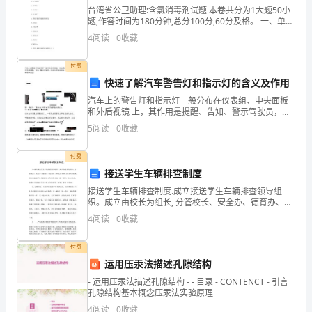
鬼。”
台湾省公卫助理:含氯消毒剂试题 本卷共分为1大题50小
题,作答时间为180分钟,总分100分,60分及格。 一、单项
选择题(共50题,每题2分。每题的备选项中,只有一个最符
高
4
阅读
0
收藏
合题意) 1.单纯性煤尘是指
同
付费
学
快速了解汽车警告灯和指示灯的含义及作用
汽车上的警告灯和指示灯一般分布在仪表组、中央面板
在
和外后视镜 上，其作用是提醒、告知、警示驾驶员，目
前所驾驶车辆各系统的 状态，从而保障用车安全。第一
5
阅读
0
收藏
去
部分：警告灯和指示灯的颜色及含义1、 红色:故障警告
学
付费
接送学生车辆排查制度
校
接送学生车辆排查制度.成立接送学生车辆排查领导组
织。成立由校长为组长, 分管校长、安全办、德育办、总
的
务处、班主任等部门负责人 组成的全校接送学生车辆排
4
阅读
0
收藏
查工作领导小组，统一领导，分 工负责，加强对全校接
路
付费
上
运用压汞法描述孔隙结构
对
- 运用压汞法描述孔隙结构 - - 目录 - CONTENCT - 引言
孔隙结构基本概念压汞法实验原理
我
4
阅读
0
收藏