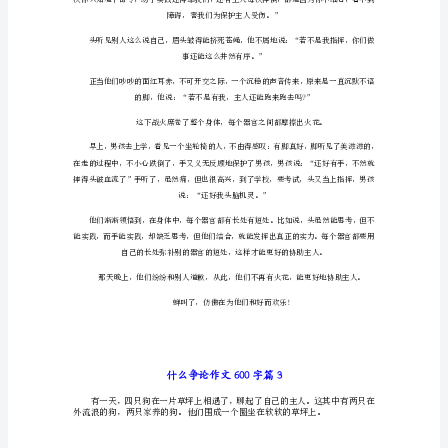
字
篇
1
“道
一脸愧疚地说。
歉!
我
让我们的友谊地久天长。
告
诉
你，
今
天
这
个