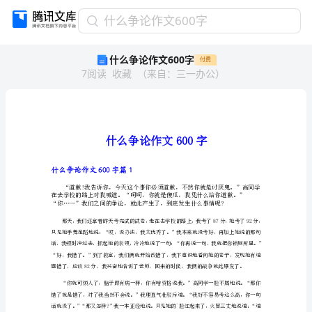
什
什么争论作文600字
么
什么争论作文600字
付费
争
7
阅读
收藏
（
来自
：
三一办公
）
论
作
文
600
字
什
么