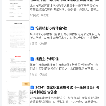
3、怎样
掌
详解）
北京市西城区育才学校数学人教版七年级下册不等式与
不等式组难点解析 考试时间：90分钟；命题人：教研组
握
考生注意：1、本卷分第I卷（选择题）和第Ⅱ卷（非选择
10
阅读
0
收藏
三、教学三角形面积公式的推导
题）两部分，满分100分，考试时间90分钟2、答
三
角
培训精彩心得体会5篇
1、用数
培训精彩心得体会5篇 我们写心得体会是用来记录自己的
形
所思所感，从而提高我们水平，心得体会说白了就是我
们在产生感想之后所记录下的文字，小编今天就为您带
1
阅读
0
收藏
面
来了培训精彩心得体会5篇，相信一定会对你有所帮
积
播音主持求职信
的
什么联系，启发学生猜想。
播音主持求职信播音主持求职信1 敬重的学院领导： 您
计
们好！ 特别感谢您们在百忙之中来阅读我的自荐书，怀
着对团总支成指部的喜爱，我真诚地向你们自荐。 我是
1
阅读
0
收藏
底高面积
艺术学院10级播
算
付费
公
2024年国家职业资格考试《一级保育员》考
前冲刺试题 含答案
式
2024年国家职业资格考试《一级保育员》考前冲刺试题
高乘积的一半）
发，
含答案考试须知：1、考试时间：120分钟，本卷满分为
100分。 2、请首先按要求在试卷的指定位置填写您的姓