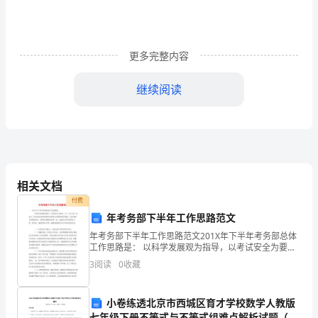
1（2444
字）
教
更多完整内容
学
继续阅读
要
求
1、
使
相关文档
学
付费
映出：
年考务部下半年工作思路范文
生
年考务部下半年工作思路范文201X年下半年考务部总体
1、三角形面积的计算公式。
工作思路是： 以科学发展观为指导，以考试安全为要
理
务，以“三思三创”为动力，以
3
阅读
0
收藏
解
并
小卷练透北京市西城区育才学校数学人教版
七年级下册不等式与不等式组难点解析试题（含