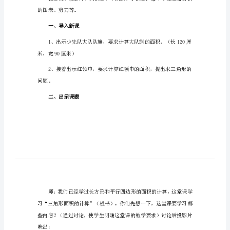
【整
教学要求
合
汇
式计算三角形的面积。
编】
2024
年
培养学生的操作能力。
《三
角
教学准备
形
面
的图表、剪刀等。
积》