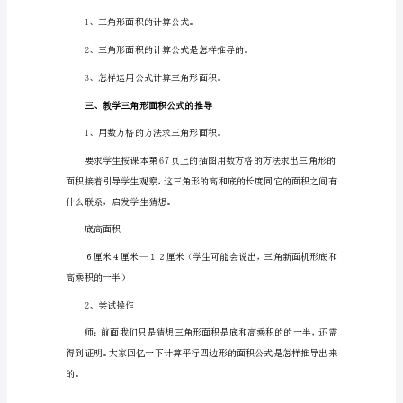
说
一、导入新课
课
稿
2024
米，宽90厘米）
年
《三
角
问题。
形
二、出示课题
面
积》
说
课
稿