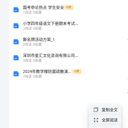
的
国考申论热点 学生安全
付费
1
阅读
0
收藏
安
小学四年级语文下册期末考试卷(审定版)
2
阅读
0
收藏
全
撕名牌活动方案_1
2
阅读
0
收藏
治
理。
深圳市星汇文化咨询有限公司介绍企业发展分析报告
理
3
阅读
0
收藏
2024年教学楼防震疏散演练方案
付费
火
7
阅读
0
收藏
电
厂
常
复制全文
用
全屏阅读
危