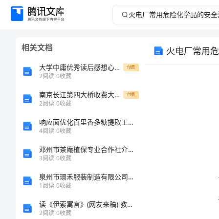
火
电
相关文档
火电厂常用危
厂
大学中庸优秀读后感想心得感悟
付费
常
2
阅读
0
收藏
南京长江第四大桥收费大棚工程施工项目(FJ2)合同段施工组织设计
用
付费
2
阅读
0
收藏
危
响应面优化百里香多糖提取工艺及其抗氧化作用
4
阅读
0
收藏
险
邓州市茶庵植保专业合作社介绍企业发展分析报告
3
阅读
0
收藏
化
泉州市璟禾服装制造有限公司介绍企业发展分析报告
学
1
阅读
0
收藏
读《伊索寓言》(网友来稿) 教案教学设计
品
2
阅读
0
收藏