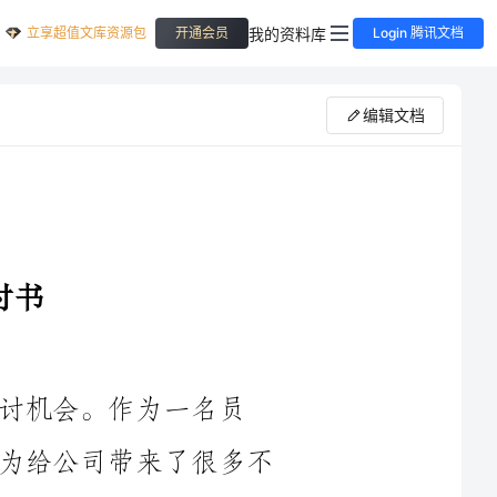
立享超值文库资源包
我的资料库
开通会员
Login 腾讯文档
编辑文档
一名员
工，我深感愧疚和羞愧，因为我近期的行为给公司带来了很多不
便和困扰。我对在工作期间频繁地吃外卖心存悔过之意，我也深
深地体会到了这种行为对于工作效率、工作氛围以及团队合作的