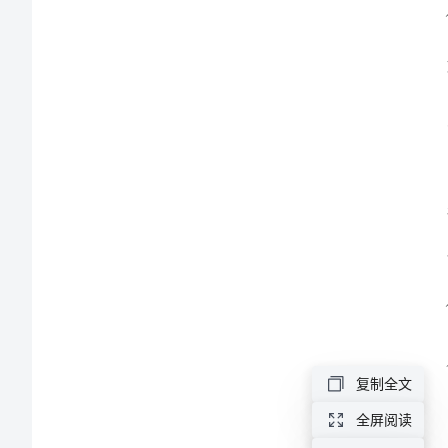
吃
负面
外
卖
检
讨
书
尊
敬
的
领
导：
复制全文
首
全屏阅读
先，