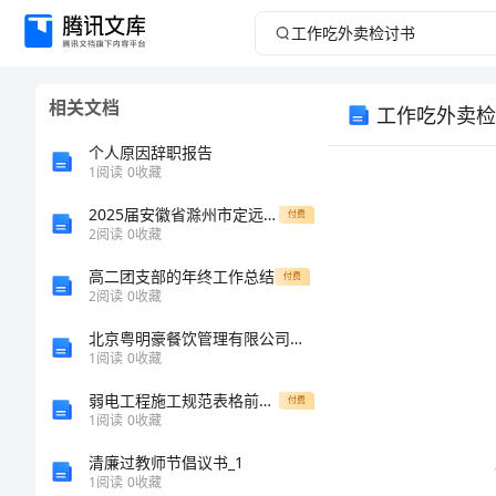
工
作
相关文档
工作吃外卖检
吃
个人原因辞职报告
外
1
阅读
0
收藏
2025届安徽省滁州市定远县民族中学高一化学第一学期期末经典试题含解析
卖
付费
2
阅读
0
收藏
检
高二团支部的年终工作总结
付费
2
阅读
0
收藏
讨
北京粤明豪餐饮管理有限公司介绍企业发展分析报告
1
阅读
0
收藏
书
弱电工程施工规范表格前成熙杞科技的作用有限公司
付费
工
1
阅读
0
收藏
作
清廉过教师节倡议书_1
1
阅读
0
收藏