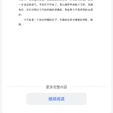
难
大家都期待着开放日的到来。
忘
的
家
长
开
放
好，很棒。＂
日
作
文
更多完整内容
继续阅读
一