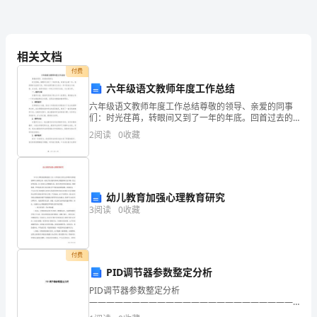
年
一
好。
度
相关文档
的
付费
舞。
六年级语文教师年度工作总结
家
六年级语文教师年度工作总结尊敬的领导、亲爱的同事
们：时光荏苒，转眼间又到了一年的年底。回首过去的
长
一年，我深感时光流逝之快，同时也感叹着自己在这一
2
阅读
0
收藏
年中的成长与收获。在这里，我将对我这一年的工作进
开
行总结，
放
日
幼儿教育加强心理教育研究
3
阅读
0
收藏
又
到
付费
了！
PID调节器参数整定分析
PID调节器参数整定分析
今
——————————————————————————
作者：