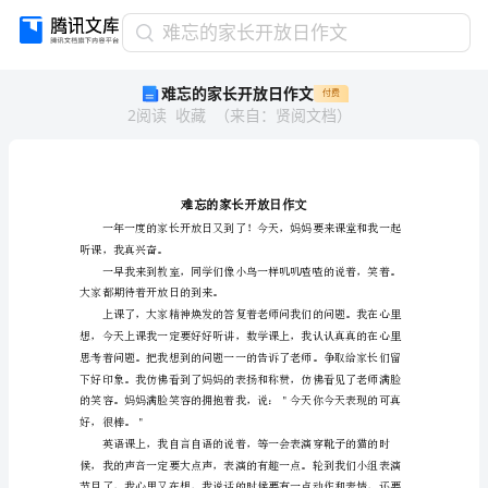
难
难忘的家长开放日作文
忘
难忘的家长开放日作文
付费
的
2
阅读
收藏
（
来自
：
贤阅文档
）
家
长
开
放
日
作
听课，我真兴奋。
文