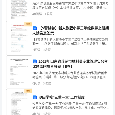
局
2023 届湖北省恩施市第三高级中学高三下学期 4 月高考
模拟历史试题（一）本试卷共 4 页， 20 小题，满分 100
在
分 考试时间 75 分钟一、单选题(共 48 分)1．下表为东周
48
阅读
1
收藏
时期发生的部分
区
付费
委、
【5套试卷】新人教版小学三年级数学上册期
末试卷及答案
区
【5套试卷】新人教版小学三年级数学上册期末试卷及答
案一、小学数学期末试题1．最新小学三年级数学上册期
政
末试卷班级： 姓名： 满分：100分 考试时间：90分钟题
2
阅读
0
收藏
序第一题第二题
府
2023年山东省莱芜市材料员专业管理实务考
的
试题库附参考答案【B卷】
正
2023年山东省莱芜市材料员专业管理实务考试题库附参
考答案【B卷】 第一部分 单选题(50题) 1、根据调查研究
确
目的不同，资料汇总的方式与方法也有所区别，可以分
0
阅读
0
收藏
为（ ）和分组汇总两大类。A.整体
领
付费
沙田学校“三重一大”工作制度
导
沙田学校“三重一大”工作制度“三重一大”工作制度是加强
下，
党风廉政建设，提高学校决策科学化、民主化、公开化
水平的一项重要的制度。依据《普陀区教育局党政领导
4
阅读
0
收藏