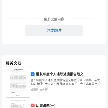
工
作
更多完整内容
总
继续阅读
结
及
工
作
相关文档
思
路
区长年度个人述职述廉报告范文
二、所做的主要工作
区长年度个人述职述廉报告范文尊敬的各位领导、亲爱
范
的同事们：大家好！我是XX区的区长，今天非常荣幸地
向大家汇报我过去一年的个人工作和廉政建设工作。
3
阅读
0
收藏
文
一、个人工作过去一年，我深入贯彻党的十九届五中全
会和中央
我
历史试题(一)