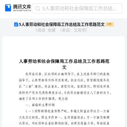
5
5人事劳动和社会保障局工作总结及工作思路范文
人
5人事劳动和社会保障局工作总结及工作思路范文
付费
事
1
阅读
收藏
（
来自
：
文库吧
）
劳
动
和
社
会
保
障
文