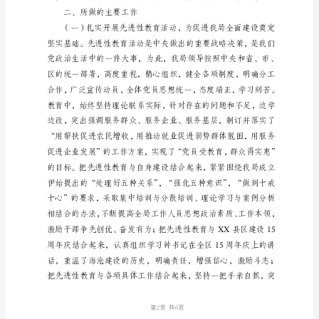
范
文
人
事
劳
动
和
社
会
保
障
局