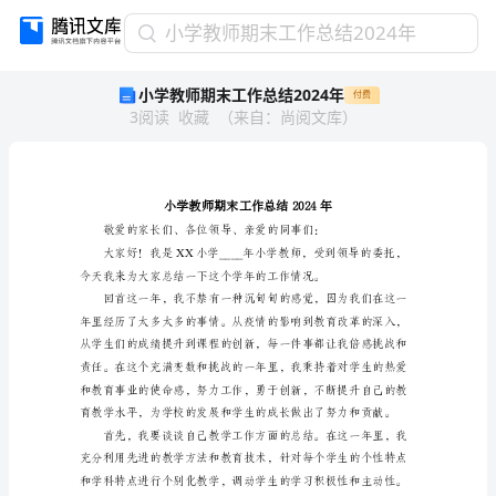
小
小学教师期末工作总结2024年
学
小学教师期末工作总结2024年
付费
教
3
阅读
收藏
（
来自
：
尚阅文库
）
师
期
末
工
作
总
结