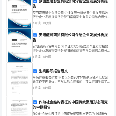
梦回盛唐影业有限公司介绍企业发展分析报
____
告
梦回盛唐影业有限公司 企业发展分析结果企业发展指数
年
得分企业发展指数得分梦回盛唐影业有限公司综合得分
说明：企业发展指数根据企业规模、企业创新、企业风
4
阅读
0
收藏
小
险、企业活力四个维度对企业发展情况进行评价。该企
业的
学
安阳藏邺商贸有限公司介绍企业发展分析报
告
教
安阳藏邺商贸有限公司 企业发展分析结果企业发展指数
学能力。
得分企业发展指数得分安阳藏邺商贸有限公司综合得分
师，
说明：企业发展指数根据企业规模、企业创新、企业风
1
阅读
0
收藏
险、企业活力四个维度对企业发展情况进行评价。该企
受
业的
到
生病辞职报告范文
生病辞职报告范文 不要以为自己年轻就是本钱所以就舍
领
命工作不理身体，不然以后会懊悔的，那么假如生病了
要怎么写辞职信呢?以下是我整理的“生病辞职报告范文”
导
1
阅读
0
收藏
仅供参考，盼望能关心到大家! 辞职报
的
作为社会结构表征的中国传统聚落形态研究
委
的中期报告
努力奋斗！
作为社会结构表征的中国传统聚落形态研究的中期报告