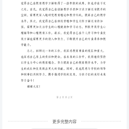
2024
年
敬
爱
的
家
长
们、
各
位
领
导、
更多完整内容
亲