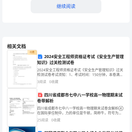
继续阅读
爱
的
同
事
相关文档
们：
付费
2024安全工程师资格证考试《安全生产管理
大
知识》过关检测试卷
家
2024安全工程师资格证考试《安全生产管理知识》过关
检测试卷考试须知：1、考试时间：150分钟，本卷满分
好！
为100分。 2、请首先按要求在试卷的指定位置填写您的
3
阅读
0
收藏
姓名、准考证号等信息。 3、请仔细阅读各种
富他们的学校生活。
我
四川省成都市七中八一学校高一物理期末试
是
卷带解析
XX
四川省成都市七中八一学校高一物理期末试卷含解析④
在国际单位制中，力的单位是牛顿，简称牛，符号为
NA．①②③一、 选择题：本题共 5 小题，每小题 3
小
25
阅读
0
收藏
分，共计 15 分．每小题只有一个选项符合题意1
学