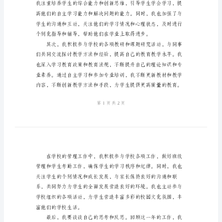
2024
年
小
学
教
师
期
末
工
作
总
结