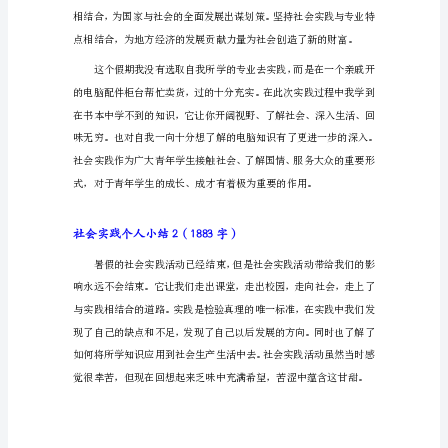
结
1（942
字）
一
片
叶
子
属
于
一
个
季
节，