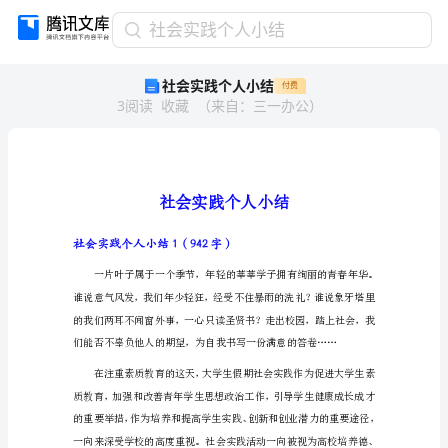
社
社会实践个人小结
会
社会实践个人小结
付费
实
3
阅读
收藏
（
来自
：
三一办公
）
践
个
人
小
结
社
会