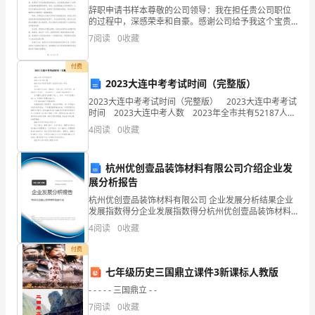
辞职申请书样本尊敬的公司领导：我在担任贵公司职位
春
的过程中，深感荣幸和自豪。感谢公司给予我这个宝贵
的机会，让我有机会在这里工作、学习和成长。经过深
7
阅读
0
收藏
年
思熟虑，我决定向公司提出辞职申请，从而尽快结束我
在公司的
华。
付费
2023大连中考考试时间（完整版）
谁
2023大连中考考试时间（完整版） 2023大连中考考试
时间 2023大连中考人数 2023年全市共有52187人报
说
名参加初三中考。 其中： 市内五区(中山区、西岗
4
阅读
0
收藏
区、沙河口区、甘井
意
气
杭州优创壹品装饰材料有限公司介绍企业发
展分析报告
风
社会实践个人小结2（1883字）
杭州优创壹品装饰材料有限公司 企业发展分析结果企业
发展指数得分企业发展指数得分杭州优创壹品装饰材料
发，
有限公司综合得分说明：企业发展指数根据企业规模、
4
阅读
0
收藏
企业创新、企业风险、企业活力四个维度对企业发展情
我
况进
付费
们
七年级历史三国鼎立课件3新课标人教版
年
- - - - - 三国鼎立 - -
7
阅读
0
收藏