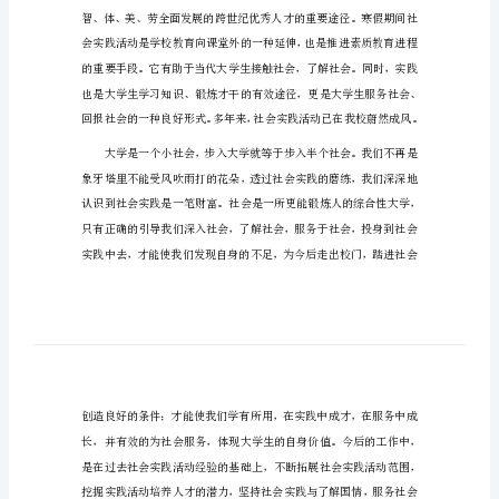
社会实践个人小结1（942字）
实
践
个
人
小
结
社
会
实
践
个
人
小