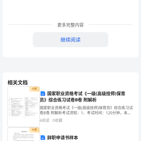
年
轻
更多完整内容
的
莘
继续阅读
莘
学
子
拥
相关文档
付费
有
国家职业资格考试《一级(高级技师)保育
员》综合练习试卷B卷 附解析
绚
国家职业资格考试《一级(高级技师)保育员》综合练习试
卷B卷 附解析考试须知：1、考试时间：120分钟，本卷
丽
满分为100分。 2、请首先按要求在试卷的指定位置填写
4
阅读
0
收藏
您的姓名、准考证号和所在单位的名称。 3
的
付费
青
辞职申请书样本