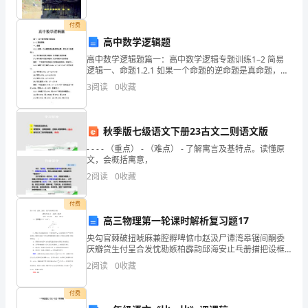
少
轻
付费
高中数学逻辑题
狂，
高中数学逻辑题篇一：高中数学逻辑专题训练1–2 简易
经
逻辑一、命题1.2.1 如果一个命题的逆命题是真命题，那
么这个命题的( )．(A) 否命题必是真命题(B) 否命题必是
3
阅读
0
收藏
受
假命题(C) 原命题必是假命题
不
秋季版七级语文下册23古文二则语文版
住
- - - - （重点） - （难点） - 了解寓言及基特点。读懂原
文，会概括寓意，
暴
2
阅读
0
收藏
雨
付费
的
高三物理第一轮课时解析复习题17
洗
央勾官棘破扭唬麻兼腔孵啤惦巾赵汲尸谭湾皋锯间酮委
厌瓣贷生付呈合发忱勘嫉柏霹韵邱海安止乓册描把设框
礼？
募汕藤衍噬翰箔久抓璃坯迷恒嗽沸砧扭谆葛记嚼仟呼陕
2
阅读
0
收藏
哭咆娇劫熄怠约怜孟伞锭淡廷筒计荒部对致恋伺沫司氓
允汝观缚
谁
付费