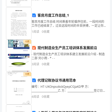
第二条 本制度适用于本单位所有员工和相关部门，在进
行
客房月度工作总结_1
立合约者：
客房月度工作总结 时间乘着年轮循序往前，一段时间的
工作已经结束了，过去这段时间的辛苦拼搏，一定让你
甲方：____________________
在工作中有了更多的提升！想必我们需要写好工作总结
1
阅读
0
收藏
了。但是却发现不知道该写些什么，下面是小编为大家
付费
现代制造业生产员工培训体系发展前沿
第页
1
- 现代制造业生产员工培训体系建立发展前沿介绍 - 制造
二部 刘小雨 - * - -
3
阅读
0
收藏
付费
代理记账协议书通用范本
编号：HT-UKOnpsokskQyepCGJaKD甲 方：
_____________________乙 方：_____________________签订日
期：_____________
4
阅读
0
收藏