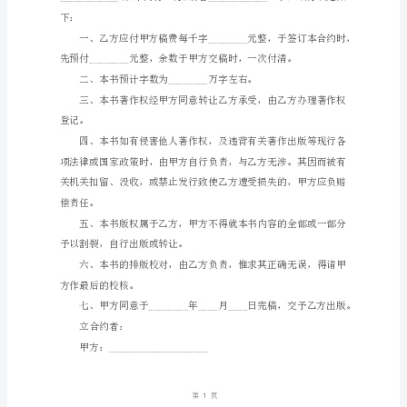
_____________
编
号：
HT-
qJEJIWQwrxGbOotvRwdt
著
作
权
让
与
协
议
范
本
甲
方：
_____________________
乙