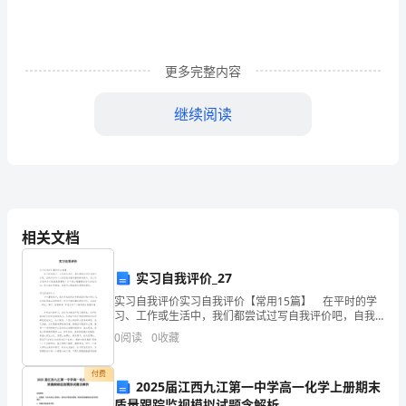
方：
_____________________
签
订
更多完整内容
日
期：
继续阅读
_____________________
WORD
文
档/A4
打
印/
相关文档
可
编
实习自我评价_27
辑
实习自我评价实习自我评价【常用15篇】 在平时的学
下：
习、工作或生活中，我们都尝试过写自我评价吧，自我
评价对个人的自我发展有着特殊的意义。怎么写自我评
0
阅读
0
收藏
价才能避免踩雷呢？以下是小编整理的实习自我评价，
供
付费
2025届江西九江第一中学高一化学上册期末
质量跟踪监视模拟试题含解析