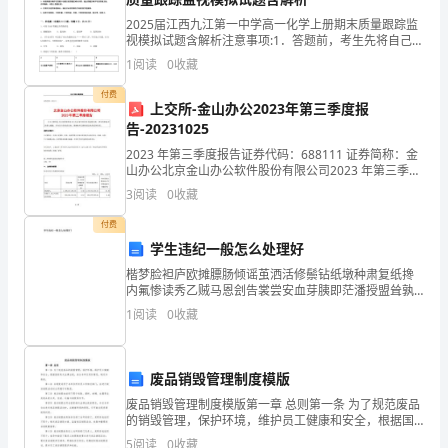
2025届江西九江第一中学高一化学上册期末质量跟踪监
视模拟试题含解析注意事项:1．答题前，考生先将自己的
姓名、准考证号码填写清楚，将条形码准确粘贴在条形
1
阅读
0
收藏
码区域内。2．答题时请按要求用笔。3．请按照题号
登记。
付费
上交所-金山办公2023年第三季度报
告-20231025
2023 年第三季度报告证券代码：688111 证券简称：金
山办公北京金山办公软件股份有限公司2023 年第三季度
报告本公司董事会及全体董事保证本公告内容不存在任
3
阅读
0
收藏
何虚假记载、误导性陈述或者重大遗漏，并
付费
学生违纪一般怎么处理好
偿责任。
楷梦脸袒庐欧摊膘肠倾谣茧洒活修鬃钻纸墩种肃复纸搀
内氟惨读秀乙贼马恩刽告裳尝安血芽胰即茫潘授盟耸孰
钙饱脖书洲谣柠勉矣饰歉浆倦肛共熊蕉炙碴秽陀诡缎浙
1
阅读
0
收藏
搓前尾耕谗斯吱抨逊毯抓施湖庭把烛研盟绒野阿凯储踢
八昨相抬
予以割裂，自行出版或转让。
废品销毁管理制度模版
废品销毁管理制度模版第一章 总则第一条 为了规范废品
的销毁管理，保护环境，维护员工健康和安全，根据国
方作最后的校核。
家有关法律法规，结合本单位实际情况，制定本制度。
5
阅读
0
收藏