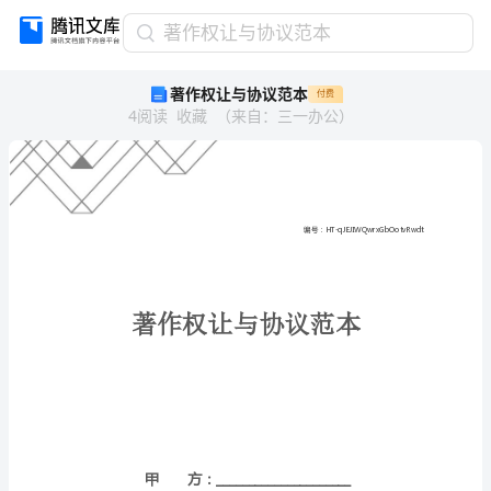
著
著作权让与协议范本
作
著作权让与协议范本
付费
权
4
阅读
收藏
（
来自
：
三一办公
）
让
与
协
议
范
本
编