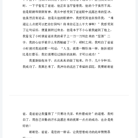
字
挫
折
小
学
六
年
级
作
文
800
字