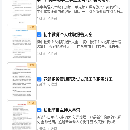
多
小学英语六年级下册第三单元第五课时教案：如何帮助
学生掌握正确的形容词用法。一、引入新知识在引入形
多
容词用法时，我们可以通过出示图片或视频的方式进行
2
阅读
0
收藏
引入。例如，我们可以给学生看一些图片，让学生描述
的
图片中物
付费
打
初中教师个人述职报告大全
初中教师个人述职报告大全 初中教师个人述职报告精
磨，
选篇1 尊敬的校领导： 自从参加工作以来，我首先在
师德上严格要求自己，要做一个合格的人民教师!与时俱
4
阅读
0
收藏
才
进，爱岗敬业，为人师表，热爱学生，尊重学生，
可
付费
以
党组织设置规范及党支部工作职责分工
2
阅读
0
收藏
成
为
付费
最
访谈节目主持人串词
好
访谈节目主持人串词男 阳光灿烂，那是新年绚丽的色彩
女 金钟朗朗，这是新年动人的旋律男 今天我们欢聚一
的！”
堂，享受着音乐带给我们的欢乐！
2
阅读
0
收藏