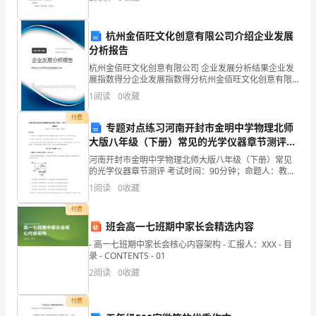
这
杭州金佰旺文化创意有限公司介绍企业发展
句
分析报告
话，
杭州金佰旺文化创意有限公司 企业发展分析结果企业发
展指数得分企业发展指数得分杭州金佰旺文化创意有限
曾
公司综合得分说明：企业发展指数根据企业规模、企业
1
阅读
0
收藏
创新、企业风险、企业活力四个维度对企业发展情况进
是
行评
付费
专题对点练习河南开封市金明中学物理北师
我
大版八年级（下册）常见的光学仪器章节测评试
卷（详解版）
河南开封市金明中学物理北师大版八年级（下册）常见
的
的光学仪器章节测评 考试时间：90分钟；命题人：教研
组考生注意：1、本卷分第I卷（选择题）和第Ⅱ卷（非选
爸
1
阅读
0
收藏
择题）两部分，满分100分，考试时间90分钟2、
爸
付费
班会高一七班期中家长会精选内容
在
- 高一七班期中家长会核心内容架构 - 汇报人：XXX - 目
录 - CONTENTS - 01
我
2
阅读
0
收藏
刚
付费
读