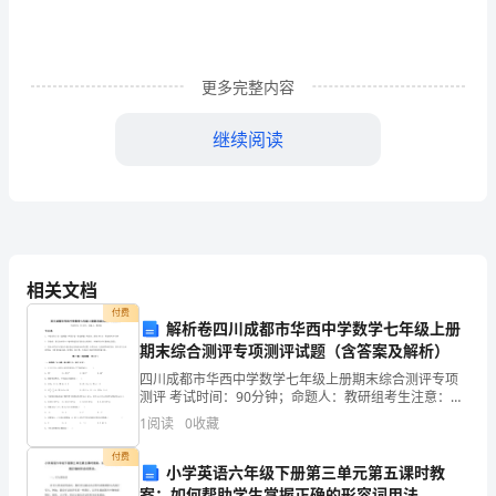
闪
亮，
想
更多完整内容
要
继续阅读
出
众，
必
好的！
须
相关文档
得
付费
解析卷四川成都市华西中学数学七年级上册
近……
期末综合测评专项测评试题（含答案及解析）
经
四川成都市华西中学数学七年级上册期末综合测评专项
过
测评 考试时间：90分钟；命题人：教研组考生注意：
1、本卷分第I卷（选择题）和第Ⅱ卷（非选择题）两部
1
阅读
0
收藏
许
分，满分100分，考试时间90分钟2、答卷前，考生务
付费
许
小学英语六年级下册第三单元第五课时教
案：如何帮助学生掌握正确的形容词用法