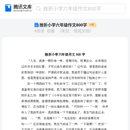
挫
挫折小学六年级作文800字
折
挫折小学六年级作文800字
付费
小
4
阅读
收藏
（
来自
：
贤阅文档
）
学
六
年
级
作
文
800