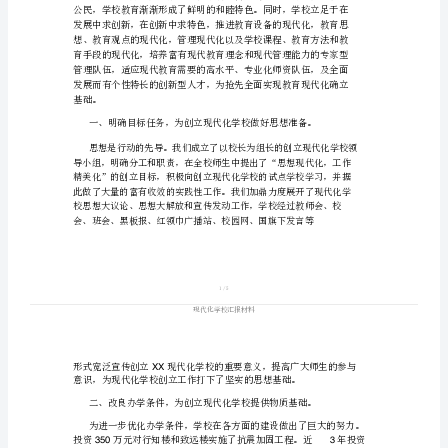
代
化
学
校
汇
报
材
料
尊敬的各位领导、专
尊
敬
大家
市
欢迎
到达实验小学指导我们进行
的
面
大家
报
我就学校情况及所做的工作向
做一汇
各
位