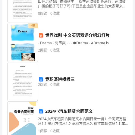
学
田径运动会广播稿秋季 秋季运动会即将进行，运动会
广播的稿子写好了吗?下面是由应届毕业生为大家带来的
校
关于秋季运动会广播稿，希望能够帮到您! 在这200米
8
阅读
0
收藏
跑道上，运动健儿们挥洒着他们的
创
有
付费
此做了大量的富
立
世界戏剧 中文英语双语介绍幻灯片
工
- Drama - 刘玉爽 - - - ●Drama - ♣Drama is
2
阅读
0
收藏
作，
下
面
竞职演讲模板三
我
2
阅读
0
收藏
就
学
2024小汽车租赁合同范文
校
2024小汽车租赁合同范文本合同目录一览1. 合同双方信
息1.1 出租方信息1.2 承租方信息2. 租赁车辆信息2.1 车
情
辆品牌、型号、车牌号码2.2 车辆使用年限、行驶里程
1
阅读
0
收藏
2.3 车辆性能参数3.