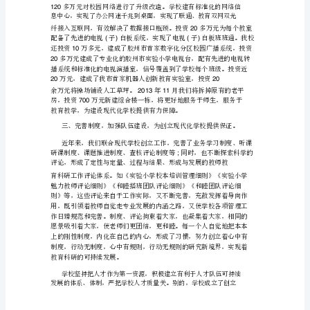
市
部
年
胶州
实验小学位于城区西北
，始建于
领
东
厚
功能
省规范化学校。校园文化底蕴深
，布局合理，
导、
专
占地平方米，校舍
积平方米，绿化
家：
有
在
生
校现
个教学班，
校学
欢
考
来
生
身
天思
，为将
设计，为学
终
迎
力
争
着
奋
大
以“努
学习为国
光”为校训，传承
“发
家
才
着
探索
生
”的校风，践行
“谨慎、求实、
、爱
”的教风：弘扬
到
勤
着
“
学、好问、乐读、精思”的学风，
重学校内涵式发展，致
达
孩
力培养
生
能力
于精心雕塑
子的心灵，努
学
的
，专心挖掘儿童的
实
力
会培养
性
验
，为社
民主开放、个
小