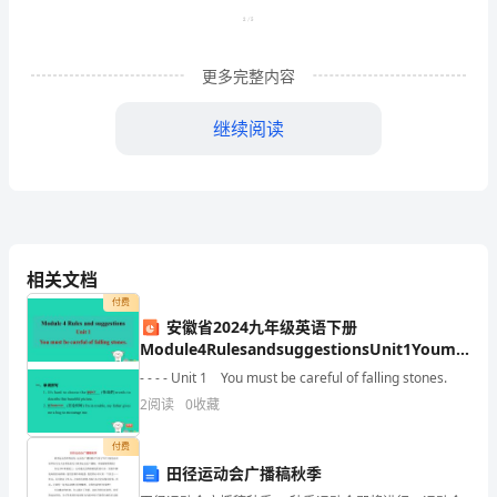
渐渐
特色
公民，学校教育
形成了鲜明的和睦
。同时，学校立足于
学
在
特色
发展中求创新，
创新中求
指
更多完整内容
点
想、教育观
导
继续阅读
我
育手段的现代化，
富
现代教育理念和现代管理
的专
们
应
管理队伍，适
现代教育需要的高水平、专业化师资队伍，及
进
有
性特
才
全面
发展而
个
长的创新型人
，为抢先
行
相关文档
基础。
XX
付费
安徽省2024九年级英语下册
市
Module4RulesandsuggestionsUnit1Youmustbeca
课件新版外研版
现
- - - - Unit 1 You must be careful of falling stones.
2
阅读
0
收藏
代
付费
化
田径运动会广播稿秋季