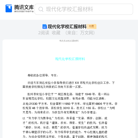
现
现代化学校汇报材料
代
现代化学校汇报材料
付费
化
2
阅读
收藏
（
来自
：
万文网
）
学
校
汇
报
材
料
现