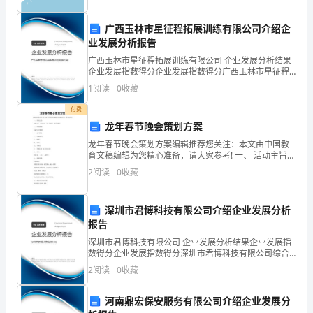
况
及
广西玉林市星征程拓展训练有限公司介绍企
业发展分析报告
所
广西玉林市星征程拓展训练有限公司 企业发展分析结果
企业发展指数得分企业发展指数得分广西玉林市星征程
做
拓展训练有限公司综合得分说明：企业发展指数根据企
1
阅读
0
收藏
业规模、企业创新、企业风险、企业活力四个维度对企
的
业发
形式宽泛宣传创立现代化学校的重要意义，
高
师
付费
工
龙年春节晚会策划方案
龙年春节晚会策划方案编辑推荐您关注：本文由中国教
作
育文稿编辑为您精心准备，请大家参考! 一、 活动主旨：
放松心情、全员参与，过一个祥和、快乐的春节 二、 活
2
阅读
0
收藏
向
动内容： 活动分两大版
二、改良办学条
，为创立现代化学校
供物
大
深圳市君博科技有限公司介绍企业发展分析
家
报告
步
件
在
面
大
力
为进一
优化办学条
，学校
各方
的建设做出了巨
的努
深圳市君博科技有限公司 企业发展分析结果企业发展指
做
数得分企业发展指数得分深圳市君博科技有限公司综合
投资万元对行知楼和致远楼实施了抗
350
得分说明：企业发展指数根据企业规模、企业创新、企
2
阅读
0
收藏
一
业风险、企业活力四个维度对企业发展情况进行评价。
该企
汇
多万元对校园网络进行了升级改造。学校建
120
河南鼎宏保安服务有限公司介绍企业发展分