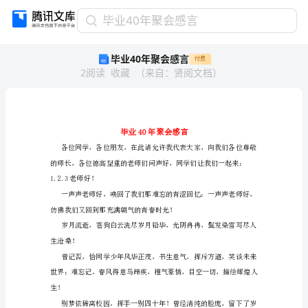
毕
毕业40年聚会感言
业
毕业40年聚会感言
付费
40
2
阅读
收藏
（
来自
：
贤阅文档
）
年
聚
会
感
言
毕
业