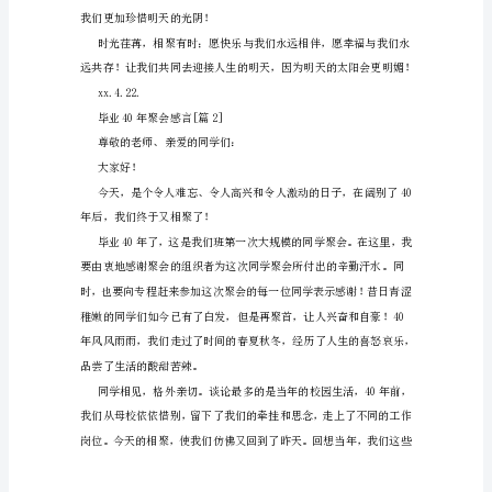
友，
不会隔断同学间友谊的真诚无暇。
在
此
请
允
许
我
代
表
大
家，
向
我