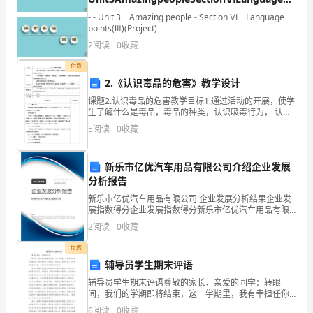
xx.4.22.
重
课件牛津译林版必修2
- - Unit 3 Amazing people - Section Ⅵ Language
points(Ⅲ)(Project)
毕业40年聚会感言[篇2]
的
2
阅读
0
收藏
老
尊敬的老师、亲爱的同学们：
付费
2.《认识毒品的危害》教学设计
师
大家好！
课题2.认识毒品的危害教学目标1.通过活动的开展，使学
们
生了解什么是毒品，毒品的种类，认识吸毒行为， 认清
毒品的危害性。2•让学生懂得“珍惜生命，远离毒品”，培
5
阅读
0
收藏
问
养禁毒意识，提高学生拒绝毒品 的心理防御能
年后，我们终于又相聚了！
声
新乐市亿优汽车用品有限公司介绍企业发展
分析报告
好，
新乐市亿优汽车用品有限公司 企业发展分析结果企业发
同
展指数得分企业发展指数得分新乐市亿优汽车用品有限
公司综合得分说明：企业发展指数根据企业规模、企业
2
阅读
0
收藏
学
创新、企业风险、企业活力四个维度对企业发展情况进
行评
付费
们
辅导员学生期末评语
让
辅导员学生期末评语尊敬的家长、亲爱的同学：转眼
间，我们的学期即将结束，这一学期里，我有幸担任你
我
们的辅导员，陪伴着你们一起成长。在这里，我想对每
6
阅读
0
收藏