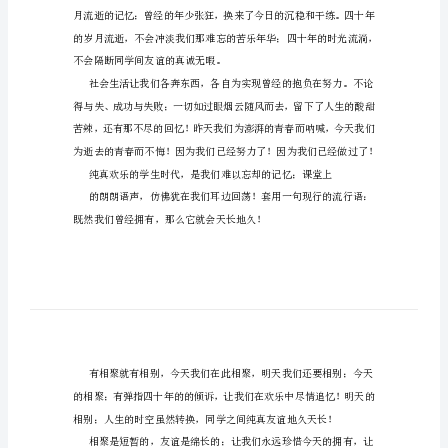
40
1.2.3老师好！
年
聚
会
感
言
生沧桑！
各
位
同
学，
生！
各
位
朋