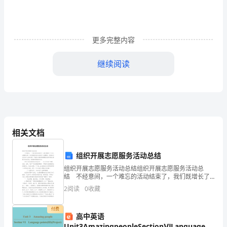
们
各
更多完整内容
位
尊
继续阅读
敬
的
师
长，
相关文档
各
组织开展志愿服务活动总结
位
我们更加珍惜明天的光阴！
组织开展志愿服务活动总结组织开展志愿服务活动总
结 不经意间，一个难忘的活动结束了，我们既增长了
德
见识，也锻炼自身，这时候做好活动总结是十分重要
2
阅读
0
收藏
的。但是活动总结有什么要求呢？下面是小编收集整理
高
的组织开
付费
高中英语
望
Unit3AmazingpeopleSectionⅥLanguagepoints