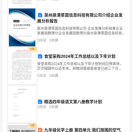
一位同学进行期末评语，与你们分享我的观察和评价。
品尝了生活的酸甜苦辣。
首先，我要
们
泉州泉港草茵信息科技有限公司介绍企业发
一
展分析报告
起
泉州泉港草茵信息科技有限公司 企业发展分析结果企业
发展指数得分企业发展指数得分泉州泉港草茵信息科技
来：
有限公司综合得分说明：企业发展指数根据企业规模、
3
阅读
0
收藏
企业创新、企业风险、企业活力四个维度对企业发展情
况进
1.2.3
付费
食堂采购2024年工作总结以及下年计划
老
食堂采购2024年工作总结以及下年计划时间过得真快，
师
茫茫碌碌中以近年末，转眼间我接管食堂已经三个月
了。作为食堂自然是离不开饮食，食是每个人生活中不
5
阅读
0
收藏
可缺少的一部分，假如我们离开了吃的东西是不可能生
好！
存下去
一
声
精选四年级语文第八册教学计划
2
阅读
0
收藏
声
老
付费
九年级化学上册 第四单元 我们周围的空气