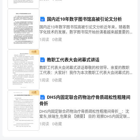
目前学术界对它的解释并不完全一样，大
满
D.较高的保险储备可降低存货储存成本
分
国内近10年数字图书馆高被引论文分析
为
国内近10年数字图书馆高被引论文分析近年来，随着数
字化技术的发展，数字图书馆开始扮演着越来越重要的
100
角色。数字图书馆不仅改变了传统图书馆的运营模式，
1
阅读
0
收藏
也为研究者提供了一个更加便利、开放和多元化的研究
分。
平台。
付费
请
2
19
第页共页
教职工代表大会闭幕式讲话
教职工代表大会闭幕式讲话尊敬的校领导、亲爱的教职
首
工代表：大家好！我作为本次教职工代表大会闭幕式的
主持人，非常荣幸能够站在这里，与大家共同见证本次
先
1
阅读
0
收藏
会议的圆满成功。在即将结束的闭幕式上，我想借此机
会向主办
按
付费
DHS内固定联合药物治疗骨质疏松性粗隆间
要
骨折
DHS内固定联合药物治疗骨质疏松性粗隆间骨折__：沈
求
爱东,徐瑞生,包聚良 【摘要】 目的 观察DHS内固定联合
药物治疗骨质疏松性股骨粗隆间骨折的临床疗效。方法
在
1
阅读
0
收藏
对46 例患者随机采用DHS
试