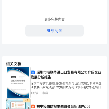
《财
务
管
更多完整内容
理》
继续阅读
模
B.4.2064
拟
C.4.9927
考
D.6.2064
试
相关文档
试
结构的是（）。
深圳市毛联华进出口贸易有限公司介绍企业
发展分析报告
题
A.电力企业
深圳市毛联华进出口贸易有限公司 企业发展分析结果企
A
业发展指数得分企业发展指数得分深圳市毛联华进出口
B.高新技术企业
贸易有限公司综合得分说明：企业发展指数根据企业规
1
阅读
0
收藏
卷
模、企业创新、企业风险、企业活力四个维度对企业发
C.汽车制造企业
展情
付费
(附
初中疫情防控主题班会最新课件ppt
D.餐饮服务企业