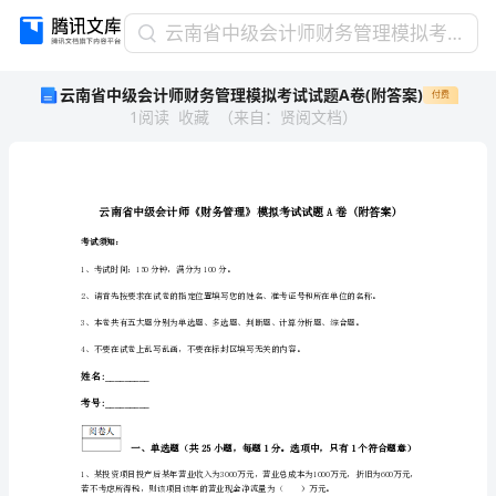
云
云南省中级会计师财务管理模拟考试试题A卷(附答案)
南
云南省中级会计师财务管理模拟考试试题A卷(附答案)
付费
省
1
阅读
收藏
（
来自
：
贤阅文档
）
中
级
会
计
师
财
考试须知：
务
1、
考试时间：150分钟，满分为100分。