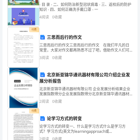
答
- 目 录 - 二、如何防治新型冠状病毒 - 三、返校后的防护
知识 - 四、如何正确洗手戴口罩 - 一
案)
4
阅读
0
收藏
考
付费
试
三思而后行的作文
务2016年度应确认的管理费用为（）万元
三思而后行的作文三思而后行的作文 在我们平凡的日
须
常里，大家对作文都再熟悉不过了吧，借助作文人们可
A.840
以反映客观事物、表达思想感情、传递知识信息。那么
知：
3
阅读
0
收藏
你知道一篇好的作文该怎么写吗？下面是小编为大家收
B.
集的
考
C.2520
北京新亚锦华通讯器材有限公司介绍企业发
试
展分析报告
D.960
北京新亚锦华通讯器材有限公司 企业发展分析结果企业
时
发展指数得分企业发展指数得分北京新亚锦华通讯器材
有限公司综合得分说明：企业发展指数根据企业规模、
间：
2
阅读
0
收藏
企业创新、企业风险、企业活力四个维度对企业发展情
况进
A.较低的保险储备可降低存货缺货成本
150
付费
论学习方式的转变
B.保险储备的多少取决于经济订货量的大小
分
论学习方式的转变一、什么是学习方式什么是学习方
式？学习方式(英文为learningapproach或
钟，
learningstyle)是当代教育理论研究中的一个重要概念。
2
阅读
0
收藏