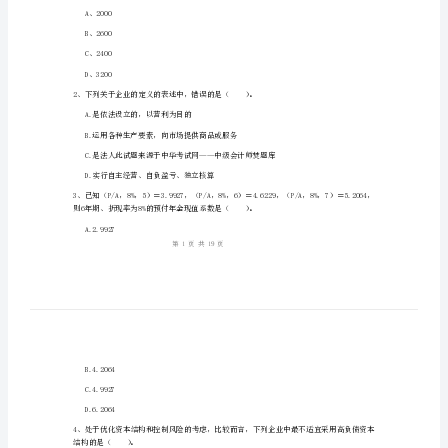
管
2、
理
3、
模
拟
姓名:_________
考
考号:_________
试
试
题
A
A、2000
卷
B、2600