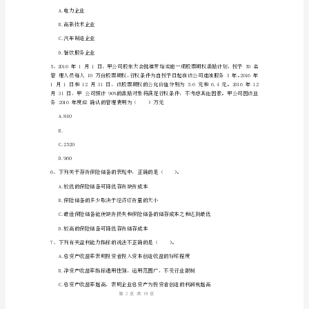
C、2400
(附
D、3200
答
案)
A.是依法设立的，以营利为目的
云
B.运用各种生产要素，向市场提供商品或服务
南
省
D.实行自主经营、自负盈亏、独立核算
中
级
会
A.2.9927
1
19
第页共页
计
师