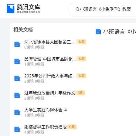
小
班
相关文档
小班语言《小
语
河北省徐水县大因镇第三中学2024年高一物理第一学期期末学业质量监测模拟试题含解析
付费
言
0
阅读
0
收藏
品牌管理-中国城市品牌化的道路 精品
《小
付费
1
阅读
0
收藏
兔
2025年公司行政人事年终工作总结
付费
3
阅读
0
收藏
乖
过年我没放鞭炮九年级作文
付费
3
阅读
0
收藏
乖》
大学生实践心得体会_4
教
1
阅读
0
收藏
服装督导工作职责模版
付费
案
1
4
阅读
0
收藏