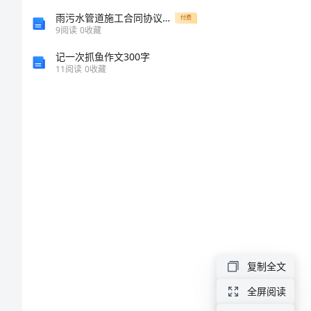
小
2
雨污水管道施工合同协议书范本模板
付费
9
阅读
0
收藏
班
3
记一次抓鱼作文300字
语
11
阅读
0
收藏
4
言
5
《小
兔
1
乖
乖》
教
3
案
小
复制全文
1
班
全屏阅读