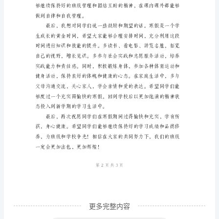
敬
爱
的
同
学
们：
寒
假
已
经
到
来
更多完整内容
了，