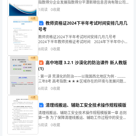
指数得分企业发展指数得分平潭新顺信息咨询有限公司
一定会更加出色，更加辉煌！
综合得分说明：企业发展指数根据企业规模、企业创
而
1
阅读
0
收藏
新、企业风险、企业活力四个维度对企业发展情况进行
评价。
充
付费
教师资格证2024下半年考试时间安排几月几
号考
实
教师资格证2024下半年考试时间安排几月几号考
的
2024下半年教师资格证考试时间 2024年下半年中小学
教师资格考试笔试报名时间预计为2024年7月上旬，考
8
阅读
0
收藏
日
试时间安排如下：2024下半年教资笔试
付费
子，
高中地理 3.2.1 沙漠化的防治课件 新人教版
(1)
取
- 第一讲 荒漠化的防治——以我国西北地区为例 - ………
三年8考 高考指数:★★★区域存在的环境与发展问题及
得
其产生的危
6
阅读
0
收藏
了
付费
许
清理线搬运、辅助工安全技术操作规程模版
清理线搬运、辅助工安全技术操作规程模版第一章 总则
多
第一条 为了保障清理线搬运、辅助工作过程中的安全，
预防事故的发生，减少人员伤害和财产损失，制定本安
5
阅读
0
收藏
进
全技术操作规程。第二条 本规程适用于清理线搬运、辅
助