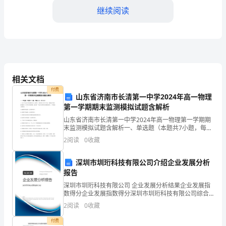
一
继续阅读
学
期
的
学
相关文档
付费
习
山东省济南市长清第一中学2024年高一物理
第一学期期末监测模拟试题含解析
生
山东省济南市长清第一中学2024年高一物理第一学期期
末监测模拟试题含解析一、单选题（本题共7小题，每题
活
4分，共28分）1、2015年北京田径世锦赛100 m决赛
2
阅读
0
收藏
中，博尔特以9秒79夺冠，我国选手苏炳添
也
深圳市圳珩科技有限公司介绍企业发展分析
接
报告
近
深圳市圳珩科技有限公司 企业发展分析结果企业发展指
数得分企业发展指数得分深圳市圳珩科技有限公司综合
尾
得分说明：企业发展指数根据企业规模、企业创新、企
2
阅读
0
收藏
做到自律和自我管理。
业风险、企业活力四个维度对企业发展情况进行评价。
该企
声。
付费