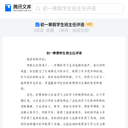
初
初一寒假学生班主任评语
一
初一寒假学生班主任评语
付费
寒
2
阅读
收藏
（
来自
：
尚阅文库
）
假
学
生
班
主
任
敬爱的同学们：
评