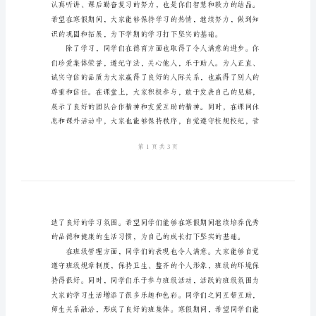
语
初
一
励。
寒
假
学
生
班
主
任
评
语