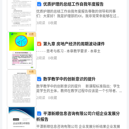
优质护理的总结工作自我年度报告
在
优质护理的总结工作自我年度报告尊敬的领导和同事
这
们：大家好！我是护理部的XX，我非常荣幸能够在过去
的一年里担任优质护理的主管，并向大家呈现我的年度
3
阅读
0
收藏
报告。在过去的一年中，护理部全体成员紧密团结，通
段
力合作，
付费
时
第九章 房地产经济的周期波动课件
间
- - - - - 思考与练习 - 本章教学要求 - 本章主
里，
2
阅读
0
收藏
你
付费
们
数学教学中的创新意识的提升
数学教学中的创新意识的提升 新课程标准指出：学生
度
态投入到新学期的学习生活中。
是学生的主体，教师在教学过程中应该是一个引导者、
组织者，对学生的学习应该是一个辅助性的作用。但是
过
2
阅读
0
收藏
在小学数学教学中，有的教师怕学生不会学习，总是牵
着学
了
平潭新顺信息咨询有限公司介绍企业发展分
忙
析报告
平潭新顺信息咨询有限公司 企业发展分析结果企业发展
碌