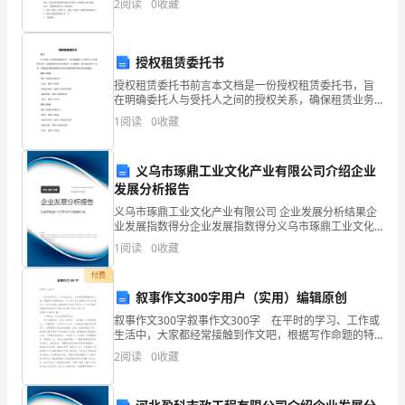
2
阅读
0
收藏
激发想象力和启迪智慧的力量。下面是的幼儿园小班教
二
3
套管检修
案
变
授权租赁委托书
压
授权租赁委托书前言本文档是一份授权租赁委托书，旨
在明确委托人与受托人之间的授权关系，确保租赁业务
器
的正常进行。在签署前，请认真阅读以下内容，并确保
1
阅读
0
收藏
本授权租赁委托书所列明的授权内容符合您的意愿。委
4
附
托人信息
义乌市琢鼎工业文化产业有限公司介绍企业
件
发展分析报告
检
义乌市琢鼎工业文化产业有限公司 企业发展分析结果企
5
散热器检修
业发展指数得分企业发展指数得分义乌市琢鼎工业文化
修
产业有限公司综合得分说明：企业发展指数根据企业规
1
阅读
0
收藏
模、企业创新、企业风险、企业活力四个维度对企业发
无
展情
付费
叙事作文300字用户（实用）编辑原创
载
叙事作文300字叙事作文300字 在平时的学习、工作或
分
生活中，大家都经常接触到作文吧，根据写作命题的特
点，作文可以分为命题作文和非命题作文。那么你知道
2
阅读
0
收藏
接
一篇好的作文该怎么写吗？以下是小编收集整理的
开