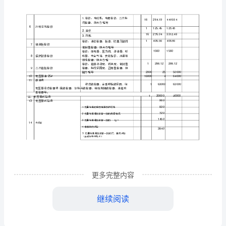
压
器
大
修
配
件
及
资
料
序
号
变
压器大修配件及资
号
更多完整内容
一
变
继续阅读
压