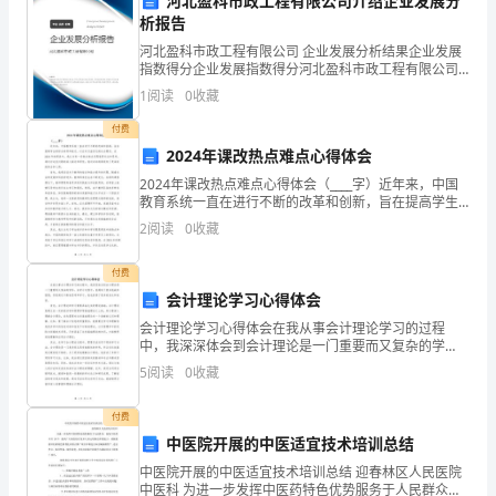
河北盈科市政工程有限公司介绍企业发展分
析报告
关
河北盈科市政工程有限公司 企业发展分析结果企业发展
检
指数得分企业发展指数得分河北盈科市政工程有限公司
综合得分说明：企业发展指数根据企业规模、企业创
1
阅读
0
收藏
修
新、企业风险、企业活力四个维度对企业发展情况进行
评价。
付费
套
2024年课改热点难点心得体会
管
2024年课改热点难点心得体会（____字）近年来，中国
教育系统一直在进行不断的改革和创新，旨在提高学生
检
的综合素质和能力，以应对日益变化的社会需求。在
2
阅读
0
收藏
2024年的课改中，我认为有一些热点难点问题值得关
修
付费
套
会计理论学习心得体会
6
冷却系统检修
会计理论学习心得体会在我从事会计理论学习的过程
管
中，我深深体会到会计理论是一门重要而又复杂的学
科。在学习过程中，我遇到了很多挑战和困惑，但是通
电
5
阅读
0
收藏
过不断地思考和学习，我也获得了很多的成长和收获。
首先，会计理
流
付费
中医院开展的中医适宜技术培训总结
互
中医院开展的中医适宜技术培训总结 迎春林区人民医院
储油柜检修
中医科 为进一步发挥中医药特色优势服务于人民群众，