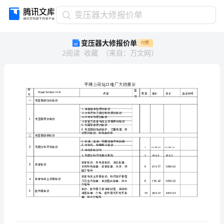
变
变压器大修报价单
压
变压器大修报价单
付费
器
2
阅读
收藏
（
来自
：
万文网
）
大
修
报
价
单
序
变