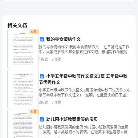
器
的
综
相关文档
变压器
1
付费
合
我的零食情结作文
检
我的零食情结作文 我的零食情结作文 在日常或是工作
中，大家或多或少都会接触过作文吧，根据写作命题的
修
特点，作文可以分为命题作文和非命题作文。还是对作
1
阅读
0
收藏
文一筹莫展吗？下面是为大家收集的我的零食情结作
文，
变
二变压器
小学五年级中秋节作文征文3篇 五年级中秋
压
节优秀作文
器
小学五年级中秋节作文征文3篇 五年级中秋节优秀作文小
学五年级中秋节作文征文1 是啊，在此喜庆的日子里谁
惯
不想家?谁不惦念自己的亲人?家乡，一个让人听了就感觉
2
3
阅读
0
收藏
温馨的词汇。家乡的月亮也特别的光明，家乡的
例
付费
幼儿园小班教案爱笑的宝贝
检
幼儿园小班教案爱笑的宝贝 幼儿园小班教案爱笑的宝贝
修
微笑，是人类最根本的表情，在微笑中洋溢着感人肺
腑的芳香，微笑的风采，包含着丰富的内涵，它是一种