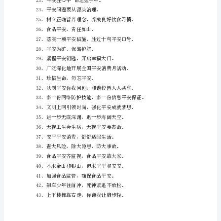
霸
气
13、已在林区、请勿用火。
的
平
安
口
号
"，保安方可"儿女情长"。
集
合
平安连着妻子儿女。
90
18、打工千日苦，不酿一时祸。
句
蚁