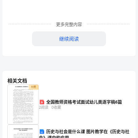
穴
溃
长
更多完整内容
堤，
继续阅读
隐
患
20、路不急著走，才能走得久。
招
大
相关文档
22、你的安康，我很在乎。
祸。
付费
23、平安驻心中命运握手中。
高
全国教师资格考试面试幼儿类逐字稿6篇
24、平安问题要从源头治理。
2
阅读
0
收藏
楼
平
26、食品平安，责任如山。
地
历史与社会是什么课 图片教学在《历史与社
会》课中的应用