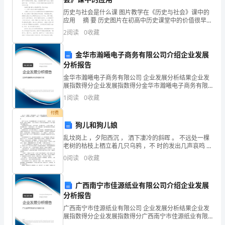
起，
历史与社会是什么课 图片教学在《历史与社会》课中的
28、平安为矿、保驾护航。
应用 摘 要 历史图片在初高中历史课堂中的价值很早就
平
受到了教育工作者的重视，但以一种教学思路在课堂中
2
阅读
0
收藏
29、紧握平安钥匙，开启幸福大门。
的应用仍不广泛。基于《历史与社会》教
安
金华市瀚曦电子商务有限公司介绍企业发展
是
分析报告
31、珍惜生命，勿忘平安。
地
金华市瀚曦电子商务有限公司 企业发展分析结果企业发
展指数得分企业发展指数得分金华市瀚曦电子商务有限
基。
公司综合得分说明：企业发展指数根据企业规模、企业
1
阅读
0
收藏
创新、企业风险、企业活力四个维度对企业发展情况进
行评
以
付费
狗儿和狗儿娘
下
乱坟岗上 ，夕阳西沉 ， 洒下凄冷的斜晖 。 不远处一棵
是
老树的枯枝上栖立着几只乌鸦 ，不 时的发出几声哀鸣 。
狗儿娘在给狗儿扫完墓后 ，一边啜泣 ，一边沿着寂寞的
0
阅读
0
收藏
田间陌路踽踽而回走近了一片小树林 ，
帮
37、安平平安消费，舒舒适服生活。
大
广西南宁市佳源纸业有限公司介绍企业发展
分析报告
家
38、查大风险，除大隐患，防
广西南宁市佳源纸业有限公司 企业发展分析结果企业发
的
展指数得分企业发展指数得分广西南宁市佳源纸业有限
公司综合得分说明：企业发展指数根据企业规模、企业