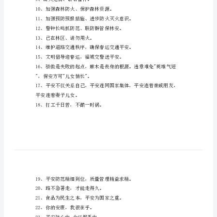
句
1、痛快痛快，多少痛是因快而起。
霸
2、我为首都交通添荣耀！
气
3、平安像钟表，天天紧发条。
的
4、平安第
平
安
步全民平安素质。
口
号
7、师生利
集
8、预防为主、积极消灭。
合
9、山火无情、请君留神。
90
10、加强森林防火、保护森林资源。
句