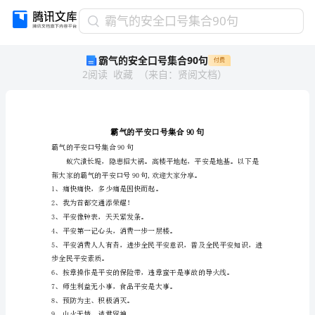
霸
霸气的安全口号集合90句
气
霸气的安全口号集合90句
付费
的
2
阅读
收藏
（
来自
：
贤阅文档
）
安
全
口
号
集
合
霸气的平安口号集合90句
90