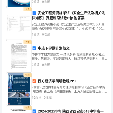
0
阅读
0
收藏
创新、企业风险、企业活力四个维度对企业发展情况进
霸
行评
付费
安全工程师资格考试《安全生产法及相关法
气
41、加强食品监管，确保食品平安。
律知识》真题练习试卷B卷 附答案
的
安全工程师资格考试《安全生产法及相关法律知识》真
题练习试卷B卷 附答案考试须知：1、考试时间：150分
平
钟，本卷满分为100分。 2、请首先按要求在试卷的指定
1
阅读
0
收藏
位置填写您的姓名、准考证号等信息。 3、请仔
安
付费
中班下学期计划范文
口
中班下学期方案范文 一.情况分析 我班现有幼儿XX名,女
号
孩多，男孩少，年龄跨度较大，所以孩子承受能力，自
理能力的差异就很大，再由于家庭条件的优越、长辈的
2
阅读
0
收藏
90
宠,多数幼儿以自我为中心的意识较强,常有挣抢玩具
句,
付费
西方经济学简明教程PPT
欢
- 前言 - 这份PPT是专为方便讲授和学习《西方经济学简
明教程》第五版（尹伯成主编，上海人民出版社出版，
迎
世纪出版股份有限公司高等教育图书公司出
16
阅读
0
收藏
大
付费
家
2024-2025学年陕西省西安市618中学高一