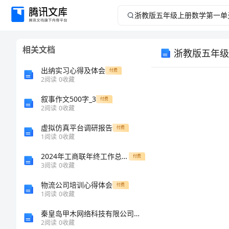
浙
教
相关文档
浙教版五年级
版
出纳实习心得及体会
付费
五
2
阅读
0
收藏
叙事作文500字_3
年
付费
2
阅读
0
收藏
级
虚拟仿真平台调研报告
付费
1
阅读
0
收藏
上
2024年工商联年终工作总结范文
付费
3
阅读
0
收藏
册
物流公司培训心得体会
付费
数
1
阅读
0
收藏
秦皇岛甲木网络科技有限公司介绍企业发展分析报告
学
2
阅读
0
收藏