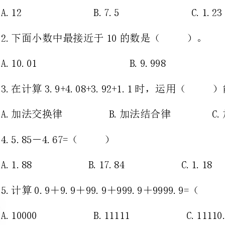
3.在计算3.9+4.08+3.92+1.1时，运用（）能使计算简便。
A.加法交换律B.加法结合律C.加法交换律和加法结合律
4.5.85－4.67=（）
A.1.88B.17.84C.1.18D.0.88
5.计算0.9＋9.9＋99.9＋999.9＋9999.9=（）
A.10000B.11111C.11110.5D.1110.5
6.两个小数相加，一个加数减少3.4，另一个加数增加2.95，和（）。
A.增加0.45B.减少0.45C.减少0.55
二.判断题(共6题，共12分)
1.整数加法的交换律、结合律在小数加法中同样适用。（）
2.3.27+4.09的结果是4位小数。（）
3.5.87×6.9＋3.1＝5.87×（6.9＋3.1）这样计算比较简便。（）