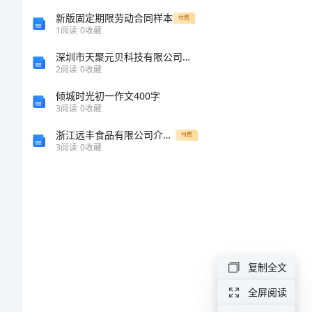
第
新版固定期限劳动合同样本
付费
1
阅读
0
收藏
一
深圳市天聚元贝科技有限公司介绍企业发展分析报告
2
阅读
0
收藏
单
倾城时光初一作文400字
3
阅读
0
收藏
元
浙江远丰食品有限公司介绍企业发展分析报告
付费
小
3
阅读
0
收藏
数
的
意
复制全文
义
全屏阅读