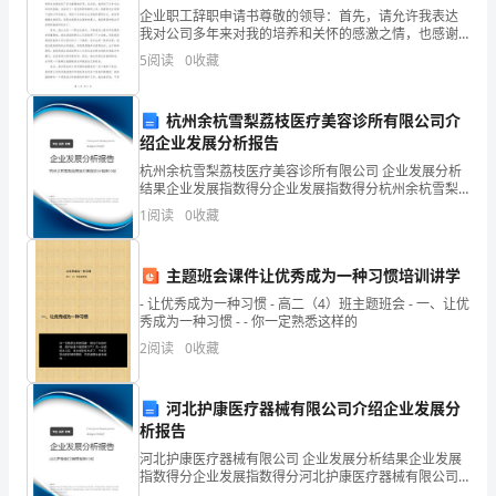
王”
企业职工辞职申请书尊敬的领导：首先，请允许我表达
l
（）这一段主要写了什么？
我对公司多年来对我的培养和关怀的感激之情，也感谢
您一直以来对我的支持和信任。我深知离开一个我曾经
安
5
阅读
0
收藏
2
工作过的地方并不容易，也希望通过这封辞职申请书能
够表达我
徒
写明是在大年夜冻死的呢？
杭州余杭雪梨荔枝医疗美容诊所有限公司介
3
（）怎样理解课文结尾的那几句话。
生
绍企业发展分析报告
的
杭州余杭雪梨荔枝医疗美容诊所有限公司 企业发展分析
结果企业发展指数得分企业发展指数得分杭州余杭雪梨
荔枝医疗美容诊所有限公司综合得分说明：企业发展指
杰
1
阅读
0
收藏
数根据企业规模、企业创新、企业风险、企业活力四个
加深了人们对女孩的同情，启发人们深思。）
维度
作
2
．指导朗读。
主题班会课件让优秀成为一种习惯培训讲学
之
- 让优秀成为一种习惯 - 高二（4）班主题班会 - 一、让优
秀成为一种习惯 - - 你一定熟悉这样的
一。
融入自己的感情，深情地读出来。
2
阅读
0
收藏
这
（四）整体理解课文
一
1
．回忆课文内容，归纳中心思想。
河北护康医疗器械有限公司介绍企业发展分
析报告
课
河北护康医疗器械有限公司 企业发展分析结果企业发展
指数得分企业发展指数得分河北护康医疗器械有限公司
主
综合得分说明：企业发展指数根据企业规模、企业创