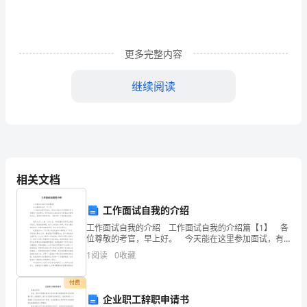
小
女
孩》
更多完整内容
这
继续阅读
篇
第二次饥饿烤鹅渴望食物烤鹅
课
文
是
3
．小结
相关文档
“世
工作面试自我的介绍
界
工作面试自我的介绍 工作面试自我的介绍篇【1】 各
位尊敬的考官，早上好。 今天能在这里参加面试，有
童
机会向各位考官请教和学习，我感到十分的高兴，同时
1
阅读
0
收藏
4
通过这次面试也可以把我自己展现给大家，希望你
话
（三）学习“小女孩死去”这一部分内容
付费
之
企业职工辞职申请书
1
．读后思考。