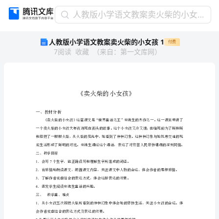
人
人教版小学语文教案卖火柴的小女孩 1
教
人教版小学语文教案卖火柴的小女孩 1
付费
版
7
阅读
收藏
（
来自
：
第一文库网
）
小
学
语
文
教
案
一、教材分析
卖