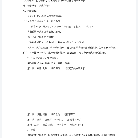
火
柴
的
二、教学目标
17
小
2
女
3
4
．激发学生阅读安徒生童话的兴趣。
孩
三、教学重、难点
1
1
《卖
会作者实虚结合的表达方式及表达的效果。
火
2.
四．教学准备多媒体课件
柴
五．教学流程