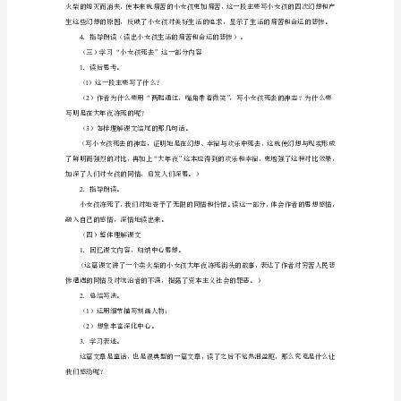
的
（一）复习旧知，感受女孩的悲惨命运
小
（二）学习“擦火柴”这一部分内容
女
1
孩》
自由读第一次擦火柴部分。思考：
一、
为什么会出现火炉的幻景？
教
材
分
2
．小组讨论学习，完成表格。
析
第几次擦燃火柴现实幻景说明现实
《卖
火
柴
的