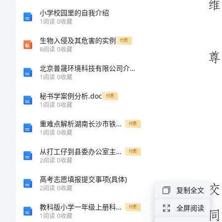
告
小学校园里的自我介绍
1
阅读
0
收藏
2024
生物入侵及其危害的实例
付费
年
6
阅读
0
收藏
维
北京普晟环境科技有限公司介绍企业发展分析报告
1
阅读
0
收藏
修
秘书学案例分析.doc
付费
工
1
阅读
0
收藏
程
重难点解析湖南长沙市铁路一中物理八年级下册从粒子到宇宙达标测试试题（详解）
付费
1
阅读
0
收藏
师
从打工仔到县委办公室主任[修改版]
付费
述
2
阅读
0
收藏
职
高考志愿填报提交事项(具体)
报
2
阅读
0
收藏
复制全文
告
教科版小学一年级上册科学期末测试卷含完整答案（历年真题）
全屏阅读
付费
1
阅读
0
收藏