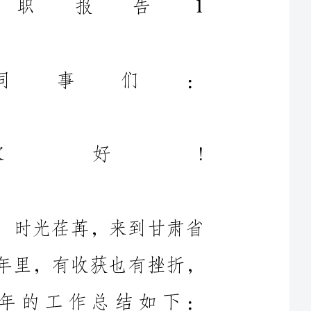
大家好!
我是第五事业部兰州养护驻地办的，时光荏苒，来到甘肃省
交通工程建设监理已将近一年，在这一年里，有收获也有挫折，
同时也发现自身的缺乏现将我半年的工作总结如下：
我担任G109线河海养护维修工程工程和G6京藏高速兰海
养护维修工程监理员一职，监理G109线河海养护维修工程经理
部至张家台收费广场8.7km二级公路养护维修。针对点多面广的