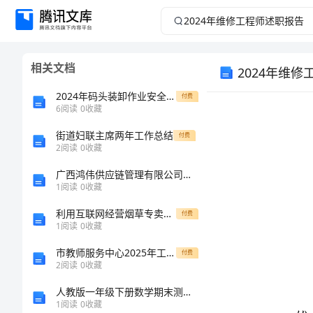
2024
年
相关文档
2024年维
维
2024年码头装卸作业安全规定
付费
修
6
阅读
0
收藏
工
街道妇联主席两年工作总结
付费
2
阅读
0
收藏
程
广西鸿伟供应链管理有限公司介绍企业发展分析报告
1
阅读
0
收藏
师
利用互联网经营烟草专卖非法性分析措施
付费
1
阅读
0
收藏
述
市教师服务中心2025年工作总结
付费
职
2
阅读
0
收藏
人教版一年级下册数学期末测试卷含答案（综合题）
报
1
阅读
0
收藏