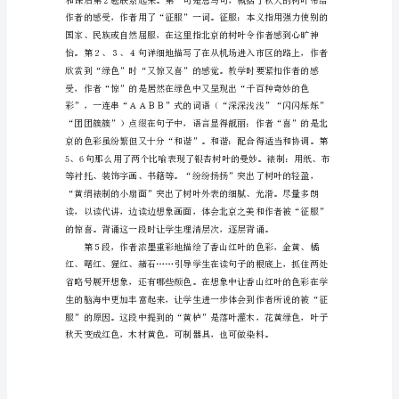
主
学
北京的特点，受到情感的熏陶。
习
建议1～２课时完成。
本
课
生
字，
并
能
正
确
书
写，