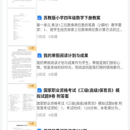
的
育机会，激发他们的学习动力，确保他们的平等发展
美
苏教版小学四年级数学下册教案
丽，
第一单元 乘法1三位数乘两位数的笔算（2课时）教学要
激
求：1、 使学生经历探索三位数乘两位数计算方法的过
程，掌握三位数乘两位数的笔算方法。2、 使学生获得运
7
阅读
0
收藏
用已有知识解决新的计算问题的体会，感受数学知识
发
付费
对
我的寒假阅读计划与成果
北
我的寒假阅读计划与成果作为学生，寒假是我们放松心
情，恢复身体的好时光，而阅读则是我们随时随地都可
京
以获得知识和欢乐的，因此我在寒假中安排了自己的阅
2
阅读
0
收藏
读计划，希望能够提升自己的阅读能力和能够收获更多
的
的思考和
付费
国家职业资格考试《三级(高级)保育员》模
热
拟试题B卷 附答案
爱
国家职业资格考试《三级(高级)保育员》模拟试题B卷 附
答案考试须知：1、考试时间：120分钟，本卷满分为
之
100分。 2、请首先按要求在试卷的指定位置填写您的姓
3
阅读
0
收藏
名、准考证号和所在单位的名称。 3、请仔细
情。
付费