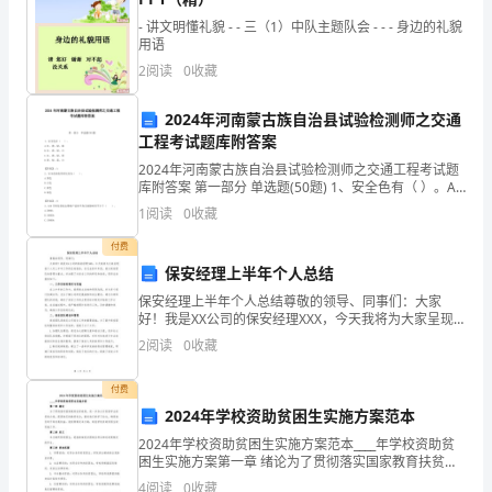
秋
- 讲文明懂礼貌 - - 三（1）中队主题队会 - - - 身边的礼貌
用语
色
2
阅读
0
收藏
和
2024年河南蒙古族自治县试验检测师之交通
工程考试题库附答案
建
2024年河南蒙古族自治县试验检测师之交通工程考试题
筑
库附答案 第一部分 单选题(50题) 1、安全色有（ ）。A.
红、黄、绿、蓝B.红、黄、绿、白C.红、黄、绿、黑D.
1
阅读
0
收藏
两
黄、绿、蓝、白【答案】
付费
方
保安经理上半年个人总结
面，
保安经理上半年个人总结尊敬的领导、同事们：大家
好！我是XX公司的保安经理XXX，今天我将为大家呈现
感
我个人对上半年工作的总结报告。在过去的半年里，我
2
阅读
0
收藏
以保安团队的管理为重点，并加强了对安全工作的研究
和推进
受
付费
北
2024年学校资助贫困生实施方案范本
2024年学校资助贫困生实施方案范本____年学校资助贫
京
困生实施方案第一章 绪论为了贯彻落实国家教育扶贫政
策，进一步加大对贫困学生的资助力度，提高他们的教
4
阅读
0
收藏