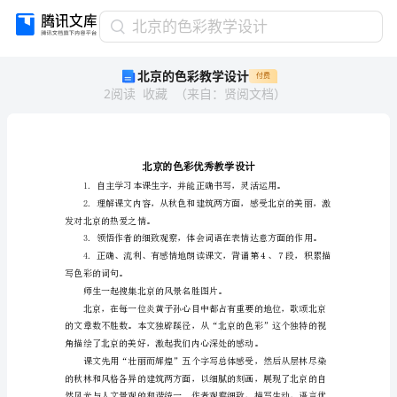
北
北京的色彩教学设计
京
北京的色彩教学设计
付费
的
2
阅读
收藏
（
来自
：
贤阅文档
）
色
彩
教
学
设
计
北