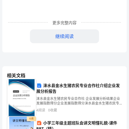
灵
活
更多完整内容
运
继续阅读
用。
2.
理
相关文档
解
涞水县金水生猪农民专业合作社介绍企业发
课
展分析报告
文
涞水县金水生猪农民专业合作社 企业发展分析结果企业
发展指数得分企业发展指数得分涞水县金水生猪农民专
内
业合作社综合得分说明：企业发展指数根据企业规模、
4
阅读
0
收藏
企业创新、企业风险、企业活力四个维度对企业发展情
容，
况进
付费
小学三年级主题班队会讲文明懂礼貌-课件
从
PPT（精）