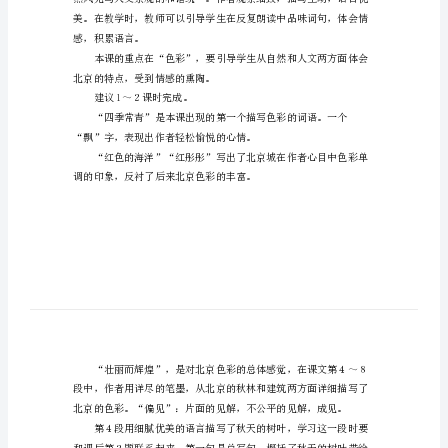
发对北京的热爱之情。
京
的
色
彩
写色彩的词句。
优
秀
教
学
设
计
1.
自
感，积累语言。