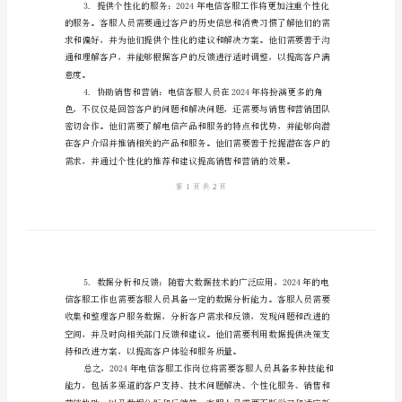
职
岗位的职责描述。
责
2024
年
电
信
客
服
工
作
户正确使用并解决问题。
岗
位