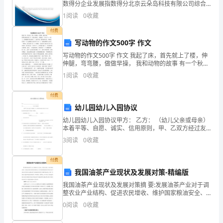
挑
数得分企业发展指数得分北京云朵岛科技有限公司综合
得分说明：企业发展指数根据企业规模、企业创新、企
战
1
阅读
0
收藏
业风险、企业活力四个维度对企业发展情况进行评价。
该企
付费
和
写动物的作文500字 作文
机
写动物的作文500字 作文 我起了床，首先就上了楼，伸
伸腿，弯弯腰，做做早操， 我和动物的故事 有一个秋天
遇。
的晚上，我睡着了，梦见了…… 晚上，我被蜘蛛军团包围
1
阅读
0
收藏
住了，水泄不通，我拼命挣扎着，呼喊着，结果
以
付费
下
幼儿园幼儿入园协议
是
幼儿园幼儿入园协议甲方： 乙方： （幼儿父亲或母亲）
本着平等、自愿、诚实、信用原则，甲、乙双方经过友
好沟通，就乙方子女入读幼儿园相关事宜达成如下具体
预
3
阅读
0
收藏
条款，共同遵守。一、 幼儿基本情况：姓名 性别
测
付费
我国油茶产业现状及发展对策-精编版
的
我国油茶产业现状及发展对策摘 要:发展油茶产业对于调
2024
整农业产业结构、促进农民增收、维护国家粮油安全、
推动山区综合开发有着重要意义。近年来随着国家政策
0
阅读
0
收藏
年
的不断出台和资金投入的不断加大,我国油茶产业快速发