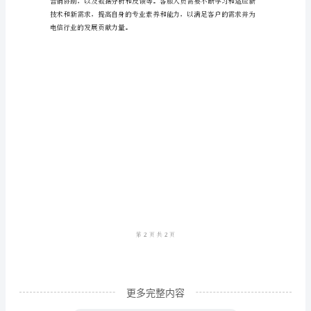
职
责
描
意度。
述：
电
信
是
一
个
重
要
的
更多完整内容
行