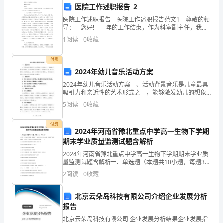
医院工作述职报告_2
服
医院工作述职报告 医院工作述职报告范文1 尊敬的领
导： 您好! 一年的工作结束，作为科室副主任，我也
工
是对我过去的一个工作来向领导做述职汇报如下：
1
阅读
0
收藏
一、政治思想及医德医风建设方面
作
付费
在
2024年幼儿音乐活动方案
2024
2024年幼儿音乐活动方案一、活动背景音乐是儿童最具
吸引力和亲近性的艺术形式之一，能够激发幼儿的想象
年
力、创造力和情感表达能力。通过音乐活动，幼儿能够
5
阅读
0
收藏
感受到音乐的魅力，培养对音乐的兴趣和感受力，同时
也能
将
付费
2024年河南省豫北重点中学高一生物下学期
面
期末学业质量监测试题含解析
临
2024年河南省豫北重点中学高一生物下学期期末学业质
量监测试题含解析一、单选题（本题共10小题，每题3
更
分，共30分）1、某省十几个城市玉米患“粗缩病”，该病
2
阅读
0
收藏
害是由灰飞虱传播的“粗缩病”病毒引起的。下列
多
北京云朵岛科技有限公司介绍企业发展分析
的
报告
北京云朵岛科技有限公司 企业发展分析结果企业发展指