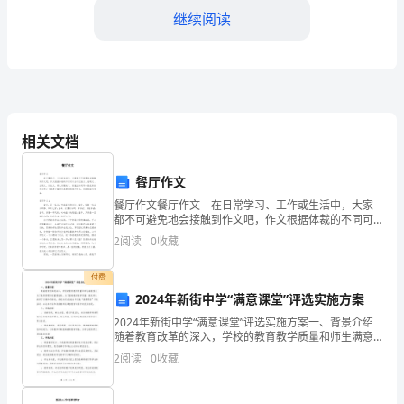
继续阅读
业，
随
着
科
相关文档
技
的
餐厅作文
餐厅作文餐厅作文 在日常学习、工作或生活中，大家
不
都不可避免地会接触到作文吧，作文根据体裁的不同可
以分为记叙文、说明文、应用文、议论文。那么问题来
断
2
阅读
0
收藏
了，到底应如何写一篇优秀的作文呢？下面是小编帮大
家整
发
付费
2024年新街中学“满意课堂”评选实施方案
展，
2024年新街中学“满意课堂”评选实施方案一、背景介绍
电
随着教育改革的深入，学校的教育教学质量和师生满意
度成为了教育管理中的重要指标。为了提高教育教学质
2
阅读
0
收藏
信
量，激发师生的学习兴趣和积极性，我校决定在2024
电信行业的发展贡献力量。
客