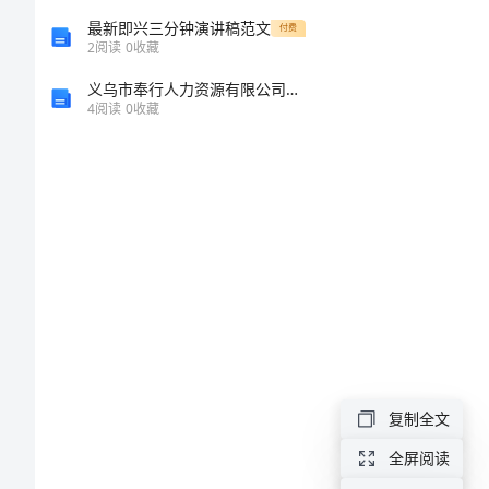
面
最新即兴三分钟演讲稿范文
付费
预
2
阅读
0
收藏
留
义乌市奉行人力资源有限公司介绍企业发展分析报告
4
阅读
0
收藏
洞
的
施
工
采
用
砼
预
复制全文
制
全屏阅读
的