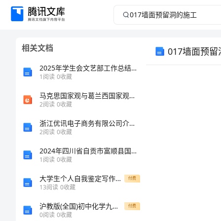
017
墙
相关文档
017墙面预
面
2025年学生会文艺部工作总结精选
预
1
阅读
0
收藏
留
马克思国家观与葛兰西国家观之比较
2
阅读
0
收藏
洞
浙江优讯电子商务有限公司介绍企业发展分析报告
2
阅读
0
收藏
的
2024年四川省自贡市富顺县国家电网招聘之文学哲学类考试题库含答案【名师推荐】
1
阅读
0
收藏
施
大学生个人自我鉴定写作范文
付费
工
13
阅读
0
收藏
沪教版(全国)初中化学九年级下册第6章《溶解现象》检测题(含答案)
付费
墙
0
阅读
0
收藏