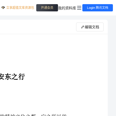
立享超值文库资源包
我的资料库
开通会员
Login 腾讯文档
编辑文档
位于韩国东海岸庆尚北道的安东郡，号称为韩国的精神文化之都，它之所以能
够荣膺这一尊贵的头衔，是因为那里是韩国历史上最杰出的儒学大师李滉(号退溪)
的故乡和讲学地，也是迄今为止韩国境内，浸染儒教文化最深厚、保持传统文化最