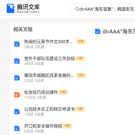
dirAAA“海
东
相关文档
dirAAA“
邹
热闹的元宵节作文300字左右十篇
付费
鲁”：
2
阅读
0
收藏
党外干部队伍建设工作总结
韩
付费
4
阅读
0
收藏
国
莆田市城厢区改革发展的路径研究
付费
2
阅读
0
收藏
安
化妆技巧培训课件
付费
11
阅读
0
收藏
黄朴民
东
公司技术员工的转正申请书
付费
之
1
阅读
0
收藏
开口机安全操作规程
付费
行
6
阅读
0
收藏