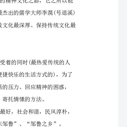
人们面对灯红酒绿、纸醉金迷的无穷诱惑，在享受着的同时(最热爱传统的人
在这方面也是“口头革命派”，绝不会放弃这种更便捷快乐的生活方式的)，为了
消减越来越膨胀的物欲、化解内心的骚动、释放生活的压力、回应精神的困惑，
这种价值取向，使得小小的安东儒学文化保存得最好，社会和谐，民风淳朴，
海东邹鲁”、“邹鲁之乡”。
孔夫子有云:“天子失官，学在四夷。”我国经过近代以来百多年的折腾(尤其
是那一场史无前例的“文化大革命”)，儒学传统早已是气息奄奄了。近几年虽然
有不少人在那里为振兴“国学”大声疾呼，但实际上多是做表面文章、虚应故事，
场面虽然热闹，效果实可怀疑，很大程度上不过是作文化秀而已。倒不如人家韩
国，不事声张地保存着儒学精神，机构祭宗庙，学界祀孔子，家庭敬祖先，规规矩