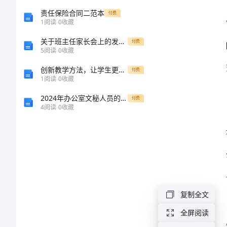
“海
责任保险合同二范本
付费
1
阅读
0
收藏
东
关于班主任家长会上的发言稿范文
付费
邹
5
阅读
0
收藏
鲁”：
创新教学方法，让学生更快乐——《要下雨了》教案分析
付费
1
阅读
0
收藏
韩
2024年办公室文秘人员的年终工作总结
付费
国
4
阅读
0
收藏
安
东
之
行
“海
复制全文
东
全屏阅读