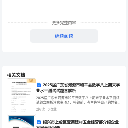
业
人
更多完整内容
才
培
继续阅读
养
2）
方
案
的
相关文档
3）
付费
具
2025届广东省河源市和平县数学八上期末学
业水平测试试题含解析
体
2025届广东省河源市和平县数学八上期末学业水平测试
4）
试题含解析注意事项:1．答题前，考生先将自己的姓名、
化，
准考证号码填写清楚，将条形码准确粘贴在条形码区域
2
阅读
0
收藏
内。2．答题时请按要求用笔。3．请按照题号顺序在
是
绍兴市上虞区壹简建材五金经营部介绍企业
任
的职业素养的考核。
发展分析报告