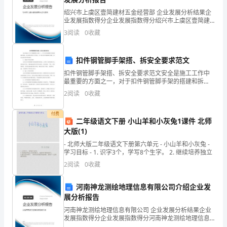
课
5）
绍兴市上虞区壹简建材五金经营部 企业发展分析结果企
业发展指数得分企业发展指数得分绍兴市上虞区壹简建
6）
教
材五金经营部综合得分说明：企业发展指数根据企业规
3
阅读
0
收藏
模、企业创新、企业风险、企业活力四个维度对企业发
展情
师
扣件钢管脚手架搭、拆安全要求范文
等必要信息。
组
扣件钢管脚手架搭、拆安全要求范文安全是施工工作中
7）
最重要的方面之一，对于扣件钢管脚手架的搭建和拆
织
除，安全要求更是不可忽视。以下是对扣件钢管脚手架
2
阅读
0
收藏
搭、拆安全要求的详细说明。1. 基础工作安全要求在进
教
行扣件
2.
基本结构与格式
付费
学
二年级语文下册 小山羊和小灰兔1课件 北师
***
大版(1)
和
- 北师大版二年级语文下册第六单元 - 小山羊和小灰兔 -
学习目标 - 1. 识字3个，学写8个生字。 2. 继续培养独立
选
1、
适用范围
2
阅读
0
收藏
***
编
本标准适用于长治职业技术学院专业
***
学时：学时
河南神龙测绘地理信息有限公司介绍企业发
教
展分析报告
2、
制订依据
材
河南神龙测绘地理信息有限公司 企业发展分析结果企业
2.1[2012]4:
发展指数得分企业发展指数得分河南神龙测绘地理信息
有限公司综合得分说明：企业发展指数根据企业规模、