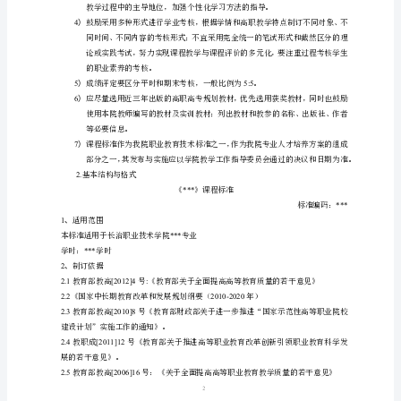
6.
准
的
在教学过
指
二、课程标准的基本内容与结构
导
1.
基本内容与要求
性
意
见
9
课
议（场地设施要求）（）附加说明
要求：
程
1）
标
力目标”和“素质目标”。
准
1
是
专