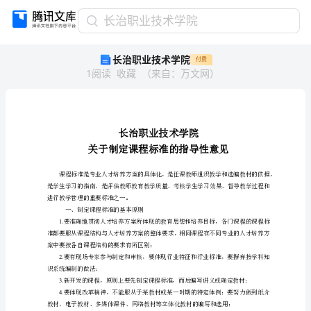
长
长治职业技术学院
治
长治职业技术学院
付费
职
1
阅读
收藏
（
来自
：
万文网
）
业
技
术
学
院
长
治