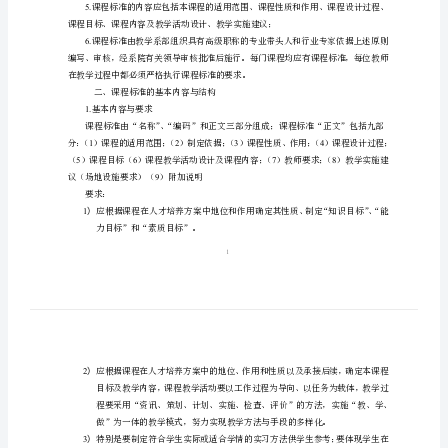
职
业
技
进行教学管理的重要标准之一。
术
一、制定课程标准的基本原则
1.
学
院
案中要按各自课程结构的要求有所区别；
关
2.
于
识系统编制的做法；
制
3.
定
4.
课
程
5.
标