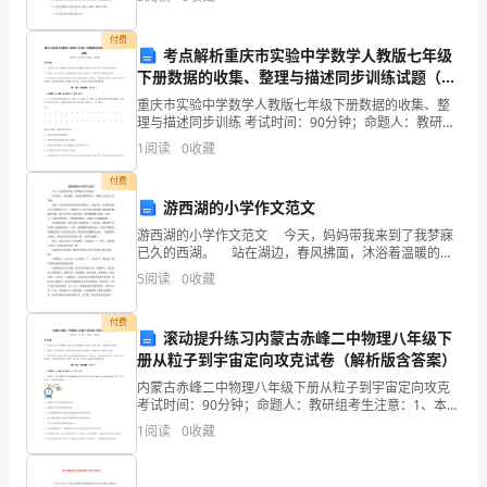
算、审核、监督工作，按照要求及时编制各种
责
付费
考点解析重庆市实验中学数学人教版七年级
任
下册数据的收集、整理与描述同步训练试题（含
详解）
公
重庆市实验中学数学人教版七年级下册数据的收集、整
理与描述同步训练 考试时间：90分钟；命题人：教研组
考生注意：1、本卷分第I卷（选择题）和第Ⅱ卷（非选择
司
1
阅读
0
收藏
题）两部分，满分100分，考试时间90分钟2、答
111
付费
游西湖的小学作文范文
(112)
游西湖的小学作文范文 今天，妈妈带我来到了我梦寐
设
已久的西湖。 站在湖边，春风拂面，沐浴着温暖的阳
光，仿佛自己走进了水墨画。 远处，呈现在我们眼前
5
阅读
0
收藏
的是双峰插云。远远望去，高高的山峰耸立在蔚蓝
备
付费
仓
滚动提升练习内蒙古赤峰二中物理八年级下
册从粒子到宇宙定向攻克试卷（解析版含答案）
下
内蒙古赤峰二中物理八年级下册从粒子到宇宙定向攻克
溜
考试时间：90分钟；命题人：教研组考生注意：1、本卷
分第I卷（选择题）和第Ⅱ卷（非选择题）两部分，满分
1
阅读
0
收藏
100分，考试时间90分钟2、答卷前，考生务必用
槽