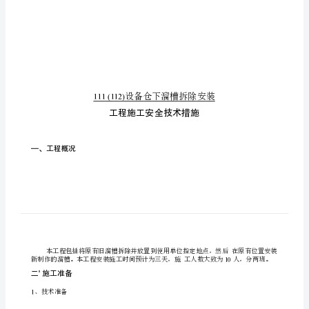
装
外
委
施
111(112)
工
安
全
技
术
措