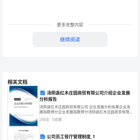
称：
111
更多完整内容
(112)
设
继续阅读
备
仓
二'施工准备
下
1
、技术准备
溜
相关文档
槽
汤阴县红木庄园商贸有限公司介绍企业发展
分析报告
1）
拆
汤阴县红木庄园商贸有限公司 企业发展分析结果企业发
展指数得分企业发展指数得分汤阴县红木庄园商贸有限
除
公司综合得分说明：企业发展指数根据企业规模、企业
2
阅读
0
收藏
创新、企业风险、企业活力四个维度对企业发展情况进
安
安全技术措施，参加贯彻人员要签字确认。
行评
装
公司员工餐厅管理制度_1
2）