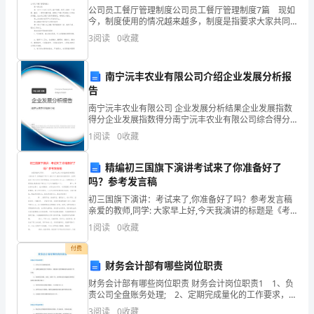
公司员工餐厅管理制度公司员工餐厅管理制度7篇 现如
施
今，制度使用的情况越来越多，制度是指要求大家共同
4）1111121101121119
遵守的办事规程或行动准则。那么相关的制度到底是怎
工
3
阅读
0
收藏
么制定的呢？以下是小编帮大家整理的公司员工餐厅管
理
单
2
、施工设备的准备
南宁沅丰农业有限公司介绍企业发展分析报
位：
告
1）111（112）
南宁沅丰农业有限公司 企业发展分析结果企业发展指数
淮
得分企业发展指数得分南宁沅丰农业有限公司综合得分
2）3T5T5
说明：企业发展指数根据企业规模、企业创新、企业风
南
1
阅读
0
收藏
险、企业活力四个维度对企业发展情况进行评价。该企
业的
市
3
、现场准备及主要方法
精编初三国旗下演讲考试来了你准备好了
吗？参考发言稿
永
1
初三国旗下演讲：考试来了,你准备好了吗？参考发言稿
信
亲爱的教师,同学: 大家早上好,今天我演讲的标题是《考
试来了,你预备好了吗？》再过几天,期中考试悄然而至.大
1
阅读
0
收藏
机
家预备好了吗？是否已经外事俱备.只
2）
付费
械
财务会计部有哪些岗位职责
工现场。
有
财务会计部有哪些岗位职责 财务会计岗位职责1 1、负
责公司全盘账务处理; 2、定期完成量化的工作要求，并
3）
施工方自备电焊
能独立处理和解决所承担的工作任务; 3、协助财务预
限
3
阅读
0
收藏