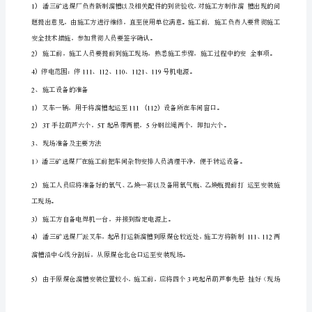
施
施
工
安
111(112)
全
技
术
措
—、工程概况
施
工
程
名