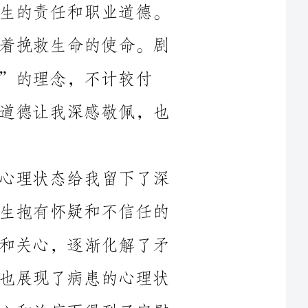
计较付
出，为患者奉献了全部的力量。这种职业道德让我深感敬佩，也
其次，剧中展现的医患关系和病患的心理状态给我留下了深
刻的印象。在现实生活中，一些病患对医生抱有怀疑和不信任的
态度。而剧中的医生们通过和病患的沟通和关心，逐渐化解了矛
盾，建立了良好的医患关系。同时，剧中也展现了病患的心理状
态，他们经历着痛苦和折磨，在医生的关心和治疗下得到了安慰
和希望。这让我明白了作为医生，除了提供专业的医疗服务，还
剧中也揭示了医学教育的问题和医生在职业发展中面临的挑
战。韩国才作为一名品学兼优的医学生，进入了一所知名的医学