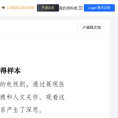
立享超值文库资源包
我的资料库
开通会员
Login 腾讯文档
编辑文档
《医生九不准》是一部关于医学故事的电视剧，通过展现医
生们的工作和生活，探讨了医生的职业道德和人文关怀。观看这
首先，剧中塑造的角色让我意识到医生的责任和职业道德。
医生是为了治愈病患而存在的，他们肩负着挽救生命的使命。剧