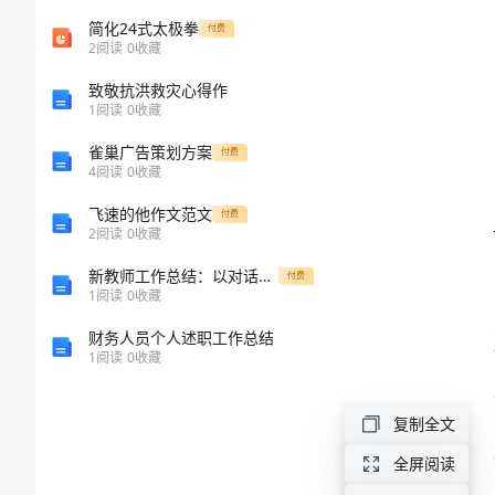
本
简化24式太极拳
付费
2
阅读
0
收藏
医
致敬抗洪救灾心得作
1
阅读
0
收藏
生
雀巢广告策划方案
九
付费
4
阅读
0
收藏
不
飞速的他作文范文
付费
准
2
阅读
0
收藏
学
新教师工作总结：以对话学习实现新思维
付费
1
阅读
0
收藏
习
财务人员个人述职工作总结
心
1
阅读
0
收藏
得
复制全文
样
本
全屏阅读