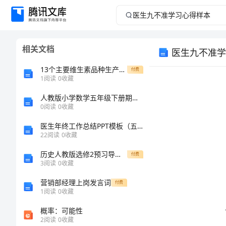
医
生
相关文档
医生九不准学
九
13个主要维生素品种生产工艺与市场格局解析
付费
不
1
阅读
0
收藏
人教版小学数学五年级下册期末测试卷及参考答案（完整版）
准
0
阅读
0
收藏
学
医生年终工作总结PPT模板（五篇）_医生个人工作总结
22
阅读
0
收藏
习
历史人教版选修2预习导航第五单元第2课拿破仑帝国的建立与封建制度的复辟
付费
3
阅读
0
收藏
心
营销部经理上岗发言词
付费
得
1
阅读
0
收藏
概率：可能性
样
2
阅读
0
收藏