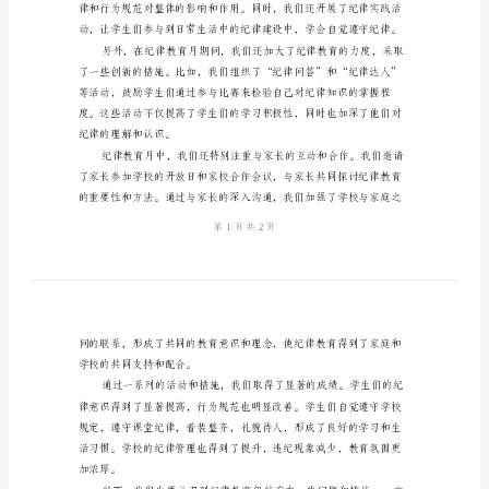
2024
纪
性，促进他们积极向上的成长。
律
教
育
月
总
结
范
文
2024
年
纪