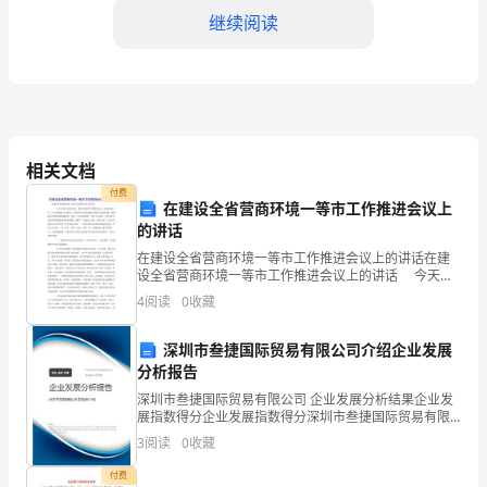
校
继续阅读
举
办
纪
学校的共同支持和配合。
律
相关文档
教
付费
在建设全省营商环境一等市工作推进会议上
育
的讲话
在建设全省营商环境一等市工作推进会议上的讲话在建
月
设全省营商环境一等市工作推进会议上的讲话 今天会
议的主要任务是，坚持以新时代中国特色社会主义思想
的
4
阅读
0
收藏
为指导，深入贯彻落实中央和SW、省政府关于优化营商
环
第
加浓厚。
深圳市叁捷国际贸易有限公司介绍企业发展
分析报告
五
深圳市叁捷国际贸易有限公司 企业发展分析结果企业发
年。
展指数得分企业发展指数得分深圳市叁捷国际贸易有限
公司综合得分说明：企业发展指数根据企业规模、企业
3
阅读
0
收藏
通
创新、企业风险、企业活力四个维度对企业发展情况进
行评
付费