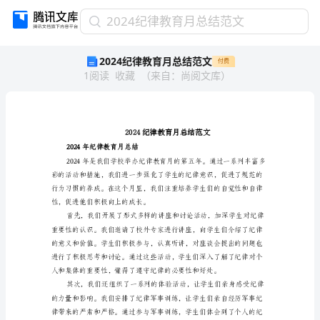
2024
2024纪律教育月总结范文
纪
2024纪律教育月总结范文
付费
律
1
阅读
收藏
（
来自
：
尚阅文库
）
教
育
月
总
结
范
2024年纪律教育月总结
文