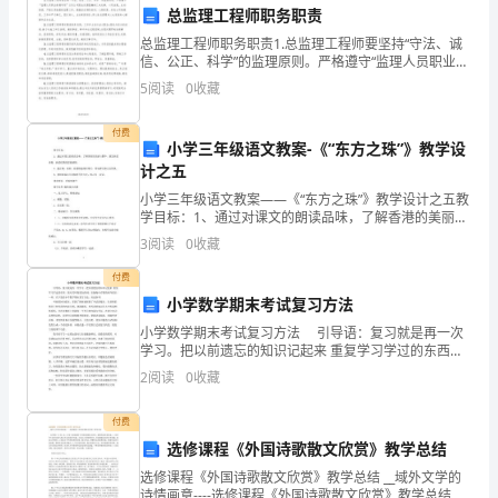
过
更好地激发学生的自觉性和主动性。
总监理工程师职务职责
一
总监理工程师职务职责1.总监理工程师要坚持“守法、诚
信、公正、科学”的监理原则。严格遵守“监理人员职业道
系
德守则”以及公司提出反腐倡廉的三大纪律、八项注意，
5
阅读
0
收藏
主动热情、严格认真地搞好监理工作。做廉洁自律的
列
付费
小学三年级语文教案-《“东方之珠”》教学设
丰
计之五
富
小学三年级语文教案——《“东方之珠”》教学设计之五教
学目标：1、通过对课文的朗读品味，了解香港的美丽与
多
繁华，激发热爱香港、热爱祖国的思想感情。2、能正
3
阅读
0
收藏
确、流利、有感情地朗读课文，背诵课文第五自然段。3
彩
付费
小学数学期末考试复习方法
的
小学数学期末考试复习方法 引导语：复习就是再一次
活
学习。把以前遗忘的知识记起来 重复学习学过的东西，
使对其印象更加深刻，在脑海中存留的时间更长一些。
2
阅读
0
收藏
以下是的小学数学期末复习方法，欢送参考! 考前
动
付费
和
选修课程《外国诗歌散文欣赏》教学总结
措
选修课程《外国诗歌散文欣赏》教学总结 __域外文学的
诗情画意----选修课程《外国诗歌散文欣赏》教学总结 本