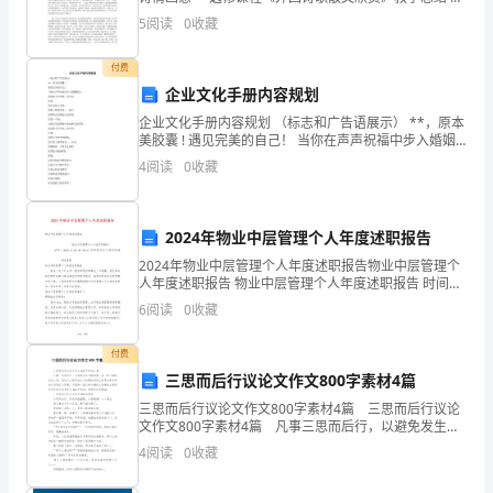
施，
学期7-14周，高二开设了选修课程《外国诗歌散文欣
5
阅读
0
收藏
赏》，课程的基本要求是：1.培养学生
我
付费
们
企业文化手册内容规划
企业文化手册内容规划 （标志和广告语展示） **，原本
进
美胶囊 ! 遇见完美的自己！ 当你在声声祝福中步入婚姻
殿堂， 那是你人生的第一次升华， 从此， 你不再是小女
一
4
阅读
0
收藏
孩， 你有了新的身份——妻子， 你将开
步
2024年物业中层管理个人年度述职报告
强
2024年物业中层管理个人年度述职报告物业中层管理个
化
人年度述职报告 物业中层管理个人年度述职报告 时间：
2023-11-22 08:16:57
6
阅读
0
收藏
了
学
付费
三思而后行议论文作文800字素材4篇
生
三思而后行议论文作文800字素材4篇 三思而后行议论
文作文800字素材4篇 凡事三思而后行，以避免发生后
的
悔的事，是一种正确的处世之道。通过以三思而后行为
4
阅读
0
收藏
话题的写作让同学们更加深刻认识到这个道理。
纪