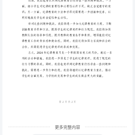
律
教
育
月
总
纪律的理解和认识。
结
2024
年
是
我
们
学
更多完整内容